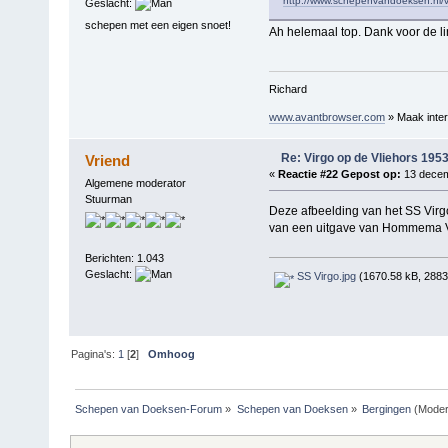
http://www.schepenvandoeksen.nl/v
Geslacht:
schepen met een eigen snoet!
Ah helemaal top. Dank voor de li
Richard
www.avantbrowser.com
» Maak inter
Re: Virgo op de Vliehors 195
Vriend
«
Reactie #22 Gepost op:
13 decem
Algemene moderator
Stuurman
Deze afbeelding van het SS Virgo
van een uitgave van Hommema V
Berichten: 1.043
Geslacht:
SS Virgo.jpg
(1670.58 kB, 2883
Pagina's:
1
[
2
]
Omhoog
Schepen van Doeksen-Forum
»
Schepen van Doeksen
»
Bergingen
(Moder