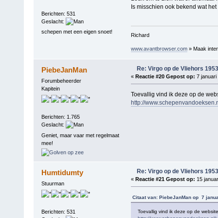
Is misschien ook bekend wat het
Berichten: 531
Geslacht:
schepen met een eigen snoet!
Richard
www.avantbrowser.com
» Maak inter
Re: Virgo op de Vliehors 195
PiebeJanMan
«
Reactie #20 Gepost op:
7 januari
Forumbeheerder
Kapitein
Toevallig vind ik deze op de webs
http://www.schepenvandoeksen.nl
Berichten: 1.765
Geslacht:
Geniet, maar vaar met regelmaat
mee!
Re: Virgo op de Vliehors 195
Humtidumty
«
Reactie #21 Gepost op:
15 januar
Stuurman
Citaat van: PiebeJanMan op 7 janua
Toevallig vind ik deze op de website
Berichten: 531