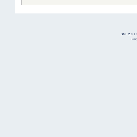
SMF 2.0.1
Simp