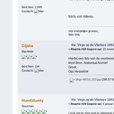
Berichten: 2.848
Geslacht:
foto's: coll. Attema
met vriendelijke groeten,
Wim Vink
Re: Virgo op de Vliehors 195
Gijsha
«
Reactie #18 Gepost op:
22 novem
Machinist
Hierbij een foto van de voorber
klus! Bron: Nationaal Archief.
Berichten: 194
Groet,
Geslacht:
Gijs Hesselink
Virgo 66010_023.jpg
(268.57 k
Re: Virgo op de Vliehors 195
Humtidumty
«
Reactie #19 Gepost op:
6 januari
Stuurman
Leuk om te zien wat er allemaal i