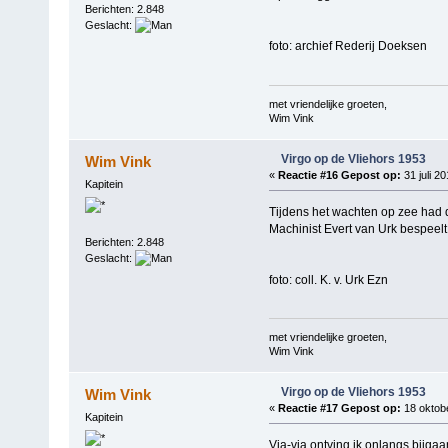
Berichten: 2.848
Geslacht:
foto: archief Rederij Doeksen
met vriendelijke groeten,
Wim Vink
Virgo op de Vliehors 1953
Wim Vink
«
Reactie #16 Gepost op:
31 juli 20
Kapitein
Tijdens het wachten op zee had d
Machinist Evert van Urk bespeel
Berichten: 2.848
Geslacht:
foto: coll. K. v. Urk Ezn
met vriendelijke groeten,
Wim Vink
Virgo op de Vliehors 1953
Wim Vink
«
Reactie #17 Gepost op:
18 oktobe
Kapitein
Via-via ontving ik onlangs bijgaa