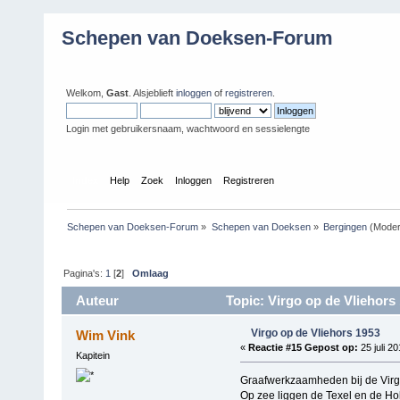
Schepen van Doeksen-Forum
Welkom,
Gast
. Alsjeblieft
inloggen
of
registreren
.
Login met gebruikersnaam, wachtwoord en sessielengte
Index
Help
Zoek
Inloggen
Registreren
Schepen van Doeksen-Forum
»
Schepen van Doeksen
»
Bergingen
(Moder
Pagina's:
1
[
2
]
Omlaag
Auteur
Topic: Virgo op de Vliehors
Virgo op de Vliehors 1953
Wim Vink
«
Reactie #15 Gepost op:
25 juli 2
Kapitein
Graafwerkzaamheden bij de Virg
Op zee liggen de Texel en de Ho