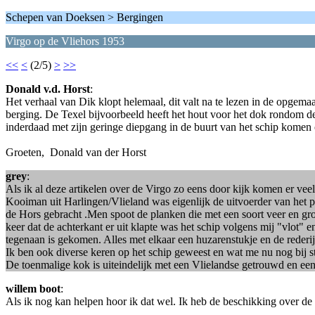
Schepen van Doeksen > Bergingen
Virgo op de Vliehors 1953
<<
<
(2/5)
>
>>
Donald v.d. Horst
:
Het verhaal van Dik klopt helemaal, dit valt na te lezen in de opge
berging. De Texel bijvoorbeeld heeft het hout voor het dok rondom d
inderdaad met zijn geringe diepgang in de buurt van het schip komen 
Groeten, Donald van der Horst
grey
:
Als ik al deze artikelen over de Virgo zo eens door kijk komen er ve
Kooiman uit Harlingen/Vlieland was eigenlijk de uitvoerder van het
de Hors gebracht .Men spoot de planken die met een soort veer en gro
keer dat de achterkant er uit klapte was het schip volgens mij "vlot" 
tegenaan is gekomen. Alles met elkaar een huzarenstukje en de rederij 
Ik ben ook diverse keren op het schip geweest en wat me nu nog bij s
De toenmalige kok is uiteindelijk met een Vlielandse getrouwd en een
willem boot
:
Als ik nog kan helpen hoor ik dat wel. Ik heb de beschikking over d