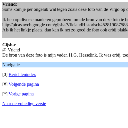
Vriend
:
Soms kom je per ongeluk wat tegen zoals deze foto van de Virgo o
Ik heb op diverse manieren geprobeerd om de bron van deze foto te be
http://picasaweb.google.com/gijsha/VlielandHistorisch#528190875
Als ik het linkje plaats, dan kan ik net zo goed de foto ook erbij plakk
Gijsha
:
@ Vriend
De bron van deze foto is mijn vader, H.G. Hesselink. Ik was erbij, t
Navigatie
[0]
Berichtenindex
[#]
Volgende pagina
[*]
Vorige pagina
Naar de volledige versie