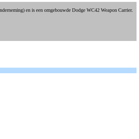
us onderneming) en is een omgebouwde Dodge WC42 Weapon Carrier.