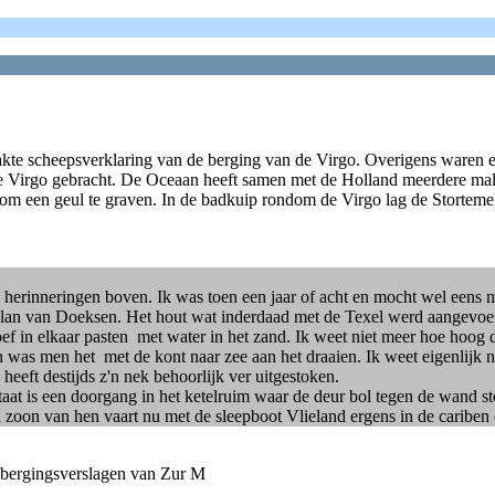
maakte scheepsverklaring van de berging van de Virgo. Overigens waren 
e Virgo gebracht. De Oceaan heeft samen met de Holland meerdere male
om een geul te graven. In de badkuip rondom de Virgo lag de Stortemel
el herinneringen boven. Ik was toen een jaar of acht en mocht wel een
 plan van Doeksen. Het hout wat inderdaad met de Texel werd aangevo
ef in elkaar pasten met water in het zand. Ik weet niet meer hoe hoog 
en was men het met de kont naar zee aan het draaien. Ik weet eigenlijk 
heeft destijds z'n nek behoorlijk ver uitgestoken.
taat is een doorgang in het ketelruim waar de deur bol tegen de wand 
 zoon van hen vaart nu met de sleepboot Vlieland ergens in de cariben
e bergingsverslagen van Zur M