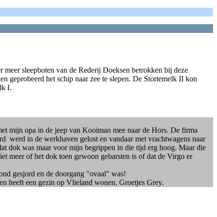
er meer sleepboten van de Rederij Doeksen betrokken bij deze
n geprobeerd het schip naar zee te slepen. De Stortemelk II kon
k I.
s met mijn opa in de jeep van Kooiman mee naar de Hors. De firma
erd werd in de werkhaven gelost en vandaar met vrachtwagens naar
dat dok was maar voor mijn begrippen in die tijd erg hoog. Maar die
niet meer of het dok toen gewoon gebarsten is of dat de Virgo er
stond gesjord en de doorgang "ovaal" was!
 en heeft een gezin op Vlieland wonen. Groetjes Grey.