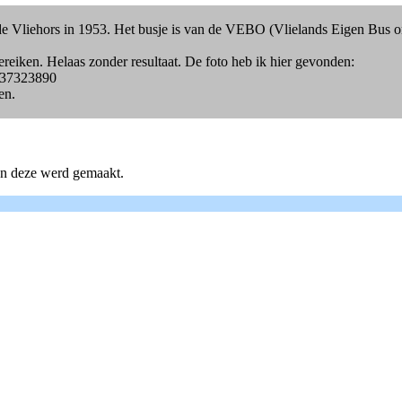
p de Vliehors in 1953. Het busje is van de VEBO (Vlielands Eigen B
reiken. Helaas zonder resultaat. De foto heb ik hier gevonden:
8837323890
en.
oen deze werd gemaakt.