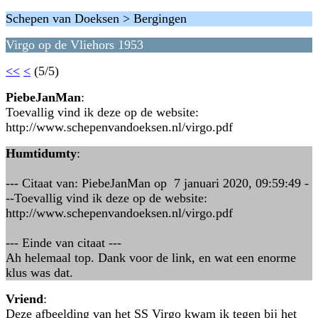
Schepen van Doeksen > Bergingen
Virgo op de Vliehors 1953
<<
<
(5/5)
PiebeJanMan
:
Toevallig vind ik deze op de website:
http://www.schepenvandoeksen.nl/virgo.pdf
Humtidumty
:
--- Citaat van: PiebeJanMan op 7 januari 2020, 09:59:49 -
--Toevallig vind ik deze op de website:
http://www.schepenvandoeksen.nl/virgo.pdf
--- Einde van citaat ---
Ah helemaal top. Dank voor de link, en wat een enorme
klus was dat.
Vriend
:
Deze afbeelding van het SS Virgo kwam ik tegen bij het