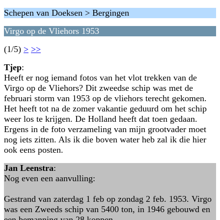
Schepen van Doeksen > Bergingen
Virgo op de Vliehors 1953
(1/5)
>
>>
Tjep
:
Heeft er nog iemand fotos van het vlot trekken van de
Virgo op de Vliehors? Dit zweedse schip was met de
februari storm van 1953 op de vliehors terecht gekomen.
Het heeft tot na de zomer vakantie geduurd om het schip
weer los te krijgen. De Holland heeft dat toen gedaan.
Ergens in de foto verzameling van mijn grootvader moet
nog iets zitten. Als ik die boven water heb zal ik die hier
ook eens posten.
Jan Leenstra
:
Nog even een aanvulling:
Gestrand van zaterdag 1 feb op zondag 2 feb. 1953. Virgo
was een Zweeds schip van 5400 ton, in 1946 gebouwd en
een bemanning van 28 koppen.