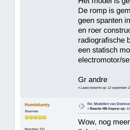
Het model is g
De romp is gem
geen spanten in
en roer construc
radiografische 
een statisch mo
electromotor/se
Gr andre
«
Laatst bewerkt op: 12 september 2
Re: Modellen van Doeks
Humtidumty
«
Reactie #85 Gepost op:
12
Stuurman
Wow, nog meer 
Berichten: 531