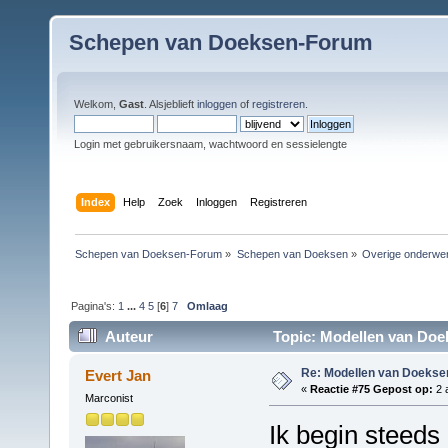
Schepen van Doeksen-Forum
Welkom,
Gast
. Alsjeblieft
inloggen
of
registreren
.
Login met gebruikersnaam, wachtwoord en sessielengte
Index
Help
Zoek
Inloggen
Registreren
Schepen van Doeksen-Forum
»
Schepen van Doeksen
»
Overige onderwe
Pagina's:
1
...
4
5
[
6
]
7
Omlaag
Auteur
Topic: Modellen van Doe
Re: Modellen van Doeks
Evert Jan
«
Reactie #75 Gepost op:
2 
Marconist
Ik begin steed