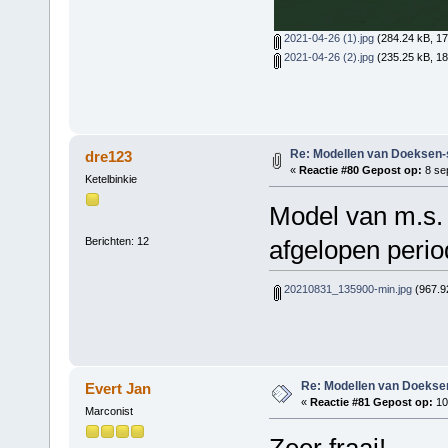
2021-04-26 (1).jpg
(284.24 kB, 17
2021-04-26 (2).jpg
(235.25 kB, 18
Re: Modellen van Doeksen
dre123
«
Reactie #80 Gepost op:
8 se
Ketelbinkie
Model van m.s. 
Berichten: 12
afgelopen perio
20210831_135900-min.jpg
(967.9
Re: Modellen van Doeks
Evert Jan
«
Reactie #81 Gepost op:
10
Marconist
Zeer fraai!