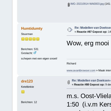
IMG-20210914-WA0003.jpg
(141.
Re: Modellen van Doeks
Humtidumty
«
Reactie #87 Gepost op:
14
Stuurman
Wow, erg mooi d
Berichten: 531
Geslacht:
schepen met een eigen snoet!
Richard
www.avantbrowser.com
» Maak inter
Re: Modellen van Doeksen
dre123
«
Reactie #88 Gepost op:
9 de
Ketelbinkie
m.s. Oost-Vliel
Berichten: 12
1:50 (i.v.m Ke