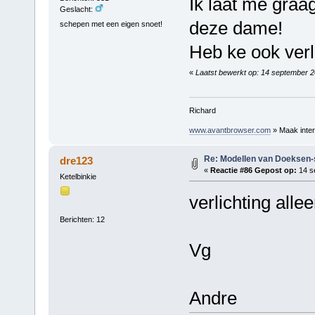
Ik laat me graa
Geslacht:
deze dame!
schepen met een eigen snoet!
Heb ke ook ver
«
Laatst bewerkt op: 14 september 
Richard
www.avantbrowser.com
» Maak inter
Re: Modellen van Doeksen
dre123
«
Reactie #86 Gepost op:
14 s
Ketelbinkie
verlichting all
Berichten: 12
Vg
Andre