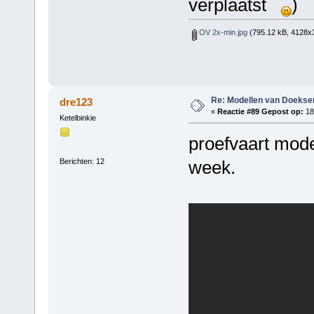
verplaatst
)
OV 2x-min.jpg
(795.12 kB, 4128x3
Re: Modellen van Doeks
dre123
«
Reactie #89 Gepost op:
18
Ketelbinkie
proefvaart mode
Berichten: 12
week.