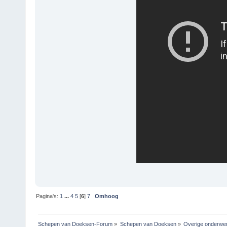
Pagina's:
1
...
4
5
[
6
]
7
Omhoog
Schepen van Doeksen-Forum
»
Schepen van Doeksen
»
Overige onderwe