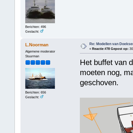
Berichten: 496
Geslacht:
Re: Modellen van Doeks
L.Noorman
«
Reactie #78 Gepost op:
30
Algemene moderator
Stuurman
Het buffet van d
moeten nog, maa
geschoven.
Berichten: 656
Geslacht: