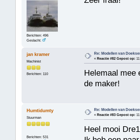
Berichten: 496
Geslacht:
Re: Modellen van Doeks
jan kramer
«
Reactie #82 Gepost op:
11
Machinist
Helemaal mee e
Berichten: 110
de maker!
Re: Modellen van Doeks
Humtidumty
«
Reactie #83 Gepost op:
11
Stuurman
Heel mooi Dre1
Berichten: 531
Ik heb een paar