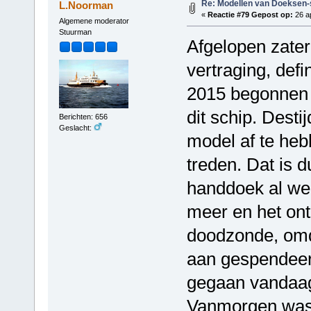
Re: Modellen van Doeksen
L.Noorman
«
Reactie #79 Gepost op:
26 ap
Algemene moderator
Stuurman
Afgelopen zater
vertraging, defin
2015 begonnen 
dit schip. Desti
Berichten: 656
Geslacht:
model af te heb
treden. Dat is d
handdoek al wel
meer en het ontb
doodzonde, omda
aan gespendeer
gegaan vandaag.
Vanmorgen was 