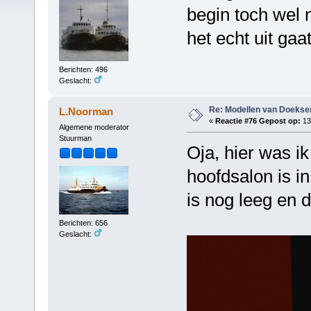
begin toch wel 
het echt uit gaa
Berichten: 496
Geslacht:
Re: Modellen van Doeks
L.Noorman
«
Reactie #76 Gepost op:
13 
Algemene moderator
Stuurman
Oja, hier was i
hoofdsalon is in
is nog leeg en d
Berichten: 656
Geslacht: