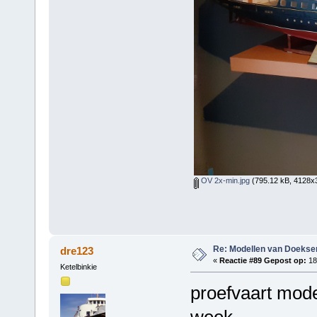
OV 2x-min.jpg
(795.12 kB, 4128x3
Re: Modellen van Doeks
dre123
«
Reactie #89 Gepost op:
18
Ketelbinkie
proefvaart mode