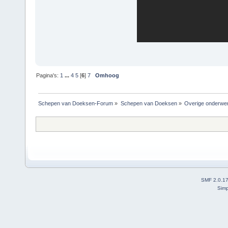
Pagina's:
1
...
4
5
[
6
]
7
Omhoog
Schepen van Doeksen-Forum
»
Schepen van Doeksen
»
Overige onderwe
SMF 2.0.1
Simp