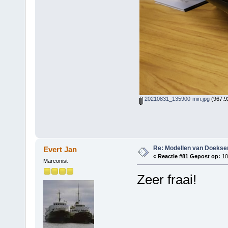
20210831_135900-min.jpg
(967.9
Re: Modellen van Doeks
Evert Jan
«
Reactie #81 Gepost op:
10
Marconist
Zeer fraai!