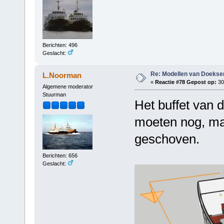
Berichten: 496
Geslacht:
Re: Modellen van Doeks
L.Noorman
«
Reactie #78 Gepost op:
30
Algemene moderator
Stuurman
Het buffet van d
moeten nog, maa
geschoven.
Berichten: 656
Geslacht: