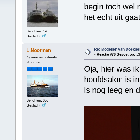
begin toch wel 
het echt uit gaa
Berichten: 496
Geslacht:
Re: Modellen van Doeks
L.Noorman
«
Reactie #76 Gepost op:
13 
Algemene moderator
Stuurman
Oja, hier was i
hoofdsalon is in
is nog leeg en d
Berichten: 656
Geslacht: