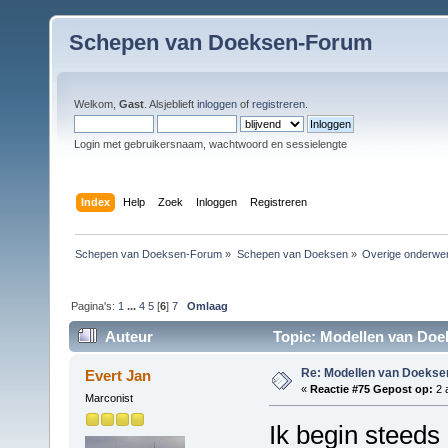
Schepen van Doeksen-Forum
Welkom,
Gast
. Alsjeblieft
inloggen
of
registreren
.
Login met gebruikersnaam, wachtwoord en sessielengte
Index
Help
Zoek
Inloggen
Registreren
Schepen van Doeksen-Forum
»
Schepen van Doeksen
»
Overige onderwe
Pagina's:
1
...
4
5
[
6
]
7
Omlaag
Auteur
Topic: Modellen van Doe
Re: Modellen van Doeks
Evert Jan
«
Reactie #75 Gepost op:
2 
Marconist
Ik begin steed