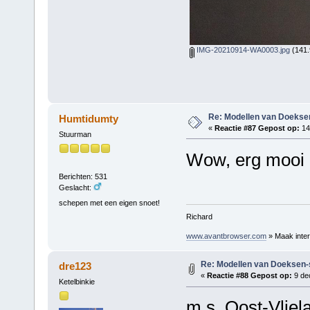
IMG-20210914-WA0003.jpg
(141.
Re: Modellen van Doeks
Humtidumty
«
Reactie #87 Gepost op:
14
Stuurman
Wow, erg mooi d
Berichten: 531
Geslacht:
schepen met een eigen snoet!
Richard
www.avantbrowser.com
» Maak inter
Re: Modellen van Doeksen
dre123
«
Reactie #88 Gepost op:
9 de
Ketelbinkie
m.s. Oost-Vliel