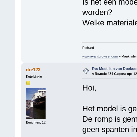
Is het een mode
worden?
Welke materiale
Richard
www.avantbrowser.com
» Maak inter
Re: Modellen van Doeks
dre123
«
Reactie #84 Gepost op:
12
Ketelbinkie
Hoi,
Het model is g
De romp is gem
Berichten: 12
geen spanten in