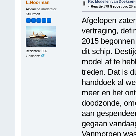
Re: Modellen van Doeksen
L.Noorman
«
Reactie #79 Gepost op:
26 ap
Algemene moderator
Stuurman
Afgelopen zater
vertraging, defin
2015 begonnen 
dit schip. Desti
Berichten: 656
Geslacht:
model af te heb
treden. Dat is d
handdoek al wel
meer en het ontb
doodzonde, omda
aan gespendeer
gegaan vandaag.
Vanmorgen was 