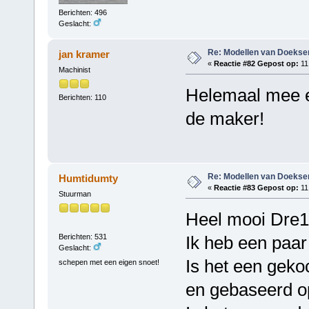
Berichten: 496
Geslacht:
Re: Modellen van Doeks
jan kramer
«
Reactie #82 Gepost op:
11
Machinist
Helemaal mee e
Berichten: 110
de maker!
Re: Modellen van Doeks
Humtidumty
«
Reactie #83 Gepost op:
11
Stuurman
Heel mooi Dre1
Berichten: 531
Ik heb een paar
Geslacht:
Is het een geko
schepen met een eigen snoet!
en gebaseerd o