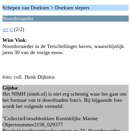
Schepen van Doeksen > Doeksen slepers
Noordsvaarder
<<
<
(2/2)
Wim Vink
:
Noordsvaarder in de Terschellinger haven, waarschijnlijk
jaren 30 van de vorige eeuw.
foto: coll. Henk Dijkstra
Gijsha
:
Het NIMH (nimh.nl) is niet erg scheutig waar het gaat om
het formaat van te downloaden foto's. Bij bijgaande foto
wordt het volgende vermeld:
"CollectieFotoafdrukken Koninklijke Marine
Objectnummer2158_029377
BeschrijvingStoomloodsvaartuig no 23 -Noordsvaarder