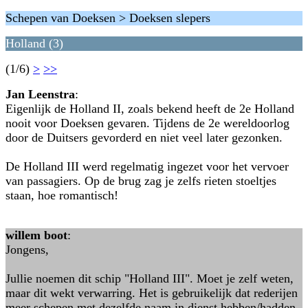
Schepen van Doeksen > Doeksen slepers
Holland (3)
(1/6)
>
>>
Jan Leenstra
:
Eigenlijk de Holland II, zoals bekend heeft de 2e Holland
nooit voor Doeksen gevaren. Tijdens de 2e wereldoorlog
door de Duitsers gevorderd en niet veel later gezonken.
De Holland III werd regelmatig ingezet voor het vervoer
van passagiers. Op de brug zag je zelfs rieten stoeltjes
staan, hoe romantisch!
willem boot
:
Jongens,
Jullie noemen dit schip "Holland III". Moet je zelf weten,
maar dit wekt verwarring. Het is gebruikelijk dat rederijen
meer schepen met dezelfde naam in dienst hebben/hadden