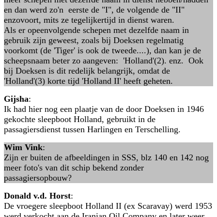
en dan werd zo'n eerste de "I", de volgende de "II"
enzovoort, mits ze tegelijkertijd in dienst waren.
Als er opeenvolgende schepen met dezelfde naam in
gebruik zijn geweest, zoals bij Doeksen regelmatig
voorkomt (de 'Tiger' is ook de tweede....), dan kan je de
scheepsnaam beter zo aangeven: 'Holland'(2). enz. Ook
bij Doeksen is dit redelijk belangrijk, omdat de
'Holland'(3) korte tijd 'Holland II' heeft geheten.
Gijsha
:
Ik had hier nog een plaatje van de door Doeksen in 1946
gekochte sleepboot Holland, gebruikt in de
passagiersdienst tussen Harlingen en Terschelling.
Wim Vink
:
Zijn er buiten de afbeeldingen in SSS, blz 140 en 142 nog
meer foto's van dit schip bekend zonder
passagiersopbouw?
Donald v.d. Horst
:
De vroegere sleepboot Holland II (ex Scaravay) werd 1953
werd verkocht aan de Iranian Oil Company en later weer