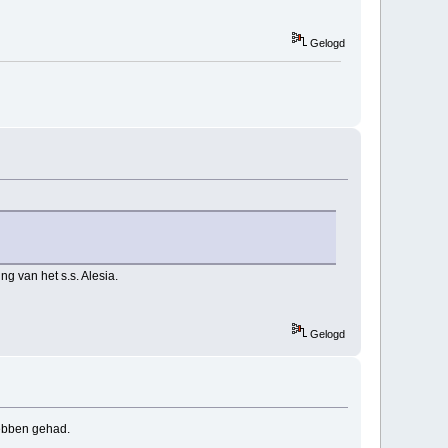
Gelogd
g van het s.s. Alesia.
Gelogd
hebben gehad.