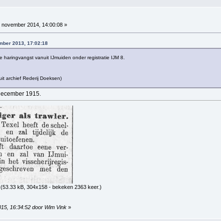
 november 2014, 14:00:08 »
mber 2013, 17:02:18
de haringvangst vanuit IJmuiden onder registratie IJM 8.
uit archief Rederij Doeksen)
 december 1915.
(53.33 kB, 304x158 - bekeken 2363 keer.)
015, 16:34:52 door Wim Vink
»