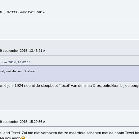
015, 16:38:19 door Wim Vink
»
9 september 2015, 13:46:21 »
ember 2014, 16:02:14
exel, niet die van Doeksen.
an 6 juni 1924 noemt de sleepboot "Texel" van de firma Dros, betrokken bij de bergin
9 september 2015, 15:29:56 »
 eiland Texel. Zal me niet verbazen dat ze meerdere schepen met de naam Texel 
sen ook voor