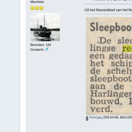
Machinist
Uit het Nieuwsblad van het No
Berichten: 194
Geslacht:
Texel.jpg
(259.64 kB, 663x333