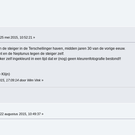
25 mei 2015, 10:52:21 »
de steiger in de Terschellinger haven, midden jaren 30 van de vorige eeuw.
nt en de Neptunus tegen de steiger zelf.
ker zelf ingekleurd in een tijd dat er (nog) geen kleurenfotografie bestond!!
 Klijn)
015, 17:09:14 door Wim Vink
»
22 augustus 2015, 10:49:37 »