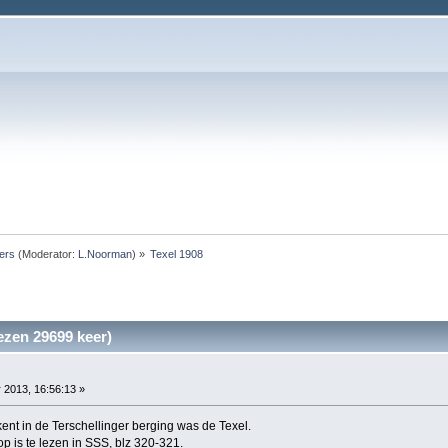
ers
(Moderator:
L.Noorman
) »
Texel 1908
ezen 29699 keer)
2013, 16:56:13 »
kent in de Terschellinger berging was de Texel.
 is te lezen in SSS, blz 320-321.