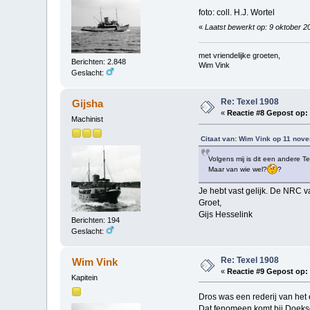
foto: coll. H.J. Wortel
«
Laatst bewerkt op: 9 oktober 2
met vriendelijke groeten,
Berichten: 2.848
Wim Vink
Geslacht:
Re: Texel 1908
Gijsha
«
Reactie #8 Gepost op:
Machinist
Citaat van: Wim Vink op 11 nov
Volgens mij is dit een andere T
Maar van wie wel?
?
Je hebt vast gelijk. De NRC v
Groet,
Gijs Hesselink
Berichten: 194
Geslacht:
Re: Texel 1908
Wim Vink
«
Reactie #9 Gepost op:
Kapitein
Dros was een rederij van het
Dat fenomeen komt bij Doek