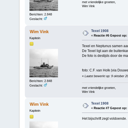
met vriendelijke groeten,
Wim Vink
Berichten: 2.848
Geslacht:
Texel 1908
Wim Vink
«
Reactie #6 Gepost op:
Kapitein
Texel en Neptunus samen aan 
De Texel ligt aan de buitenka
De foto is destijds door de ma
foto: C.F. van Holk (via Douwe
«
Laatst bewerkt op: 9 oktober 2
Berichten: 2.848
Geslacht:
met vriendelijke groeten,
Wim Vink
Texel 1908
Wim Vink
«
Reactie #7 Gepost op:
Kapitein
Het bijschrift zegt voldoende.