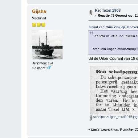
Re: Texel 1908
Gijsha
«
Reactie #3 Gepost op:
11
Machinist
Citaat van: Wim Vink op 9 nove
Een foto uit 1915: de Texel in 
scan: Arn Hagen (waarschijnlijk 
Uit de Urker Courant van 18
Berichten: 194
Geslacht:
schelpenzuiger_texel1915.jpg
«
Laatst bewerkt op: 9 oktober 2