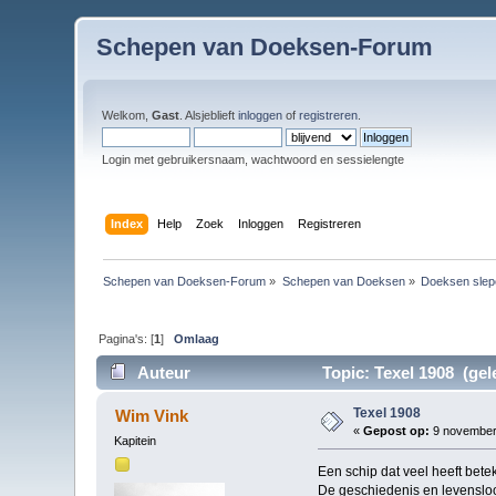
Schepen van Doeksen-Forum
Welkom,
Gast
. Alsjeblieft
inloggen
of
registreren
.
Login met gebruikersnaam, wachtwoord en sessielengte
Index
Help
Zoek
Inloggen
Registreren
Schepen van Doeksen-Forum
»
Schepen van Doeksen
»
Doeksen slep
Pagina's: [
1
]
Omlaag
Auteur
Topic: Texel 1908 (gel
Texel 1908
Wim Vink
«
Gepost op:
9 november 
Kapitein
Een schip dat veel heeft bete
De geschiedenis en levensloop