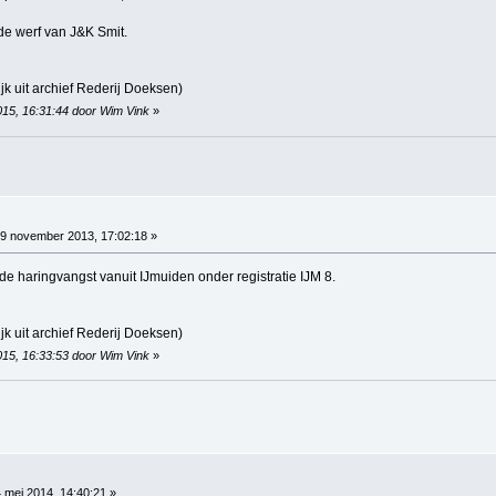
 de werf van J&K Smit.
jk uit archief Rederij Doeksen)
015, 16:31:44 door Wim Vink
»
9 november 2013, 17:02:18 »
 de haringvangst vanuit IJmuiden onder registratie IJM 8.
jk uit archief Rederij Doeksen)
015, 16:33:53 door Wim Vink
»
 mei 2014, 14:40:21 »