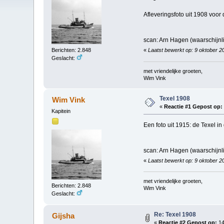
Afleveringsfoto uit 1908 voor
scan: Arn Hagen (waarschijnli
Berichten: 2.848
«
Laatst bewerkt op: 9 oktober 2
Geslacht:
met vriendelijke groeten,
Wim Vink
Texel 1908
Wim Vink
«
Reactie #1 Gepost op:
Kapitein
Een foto uit 1915: de Texel in
scan: Arn Hagen (waarschijnli
«
Laatst bewerkt op: 9 oktober 2
met vriendelijke groeten,
Berichten: 2.848
Wim Vink
Geslacht:
Re: Texel 1908
Gijsha
«
Reactie #2 Gepost op:
14