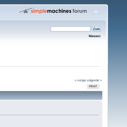
Nieuws:
« vorige
volgende »
PRINT