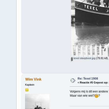
texel sleepboot.jpg
(79.81 kB,
Re: Texel 1908
Wim Vink
«
Reactie #5 Gepost op:
Kapitein
Volgens mij is dit een andere
Maar van wie wel?
?