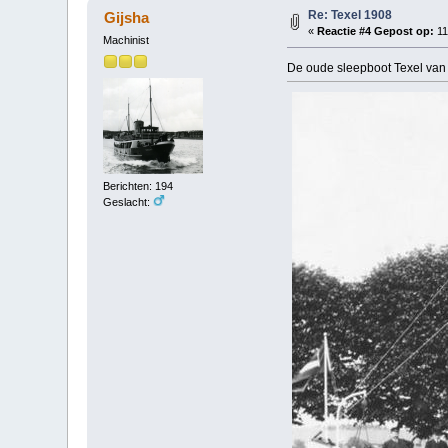
Re: Texel 1908
Gijsha
«
Reactie #4 Gepost op:
11
Machinist
De oude sleepboot Texel van
Berichten: 194
Geslacht: