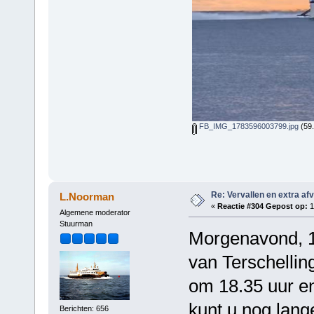
FB_IMG_1783596003799.jpg
(59.
Re: Vervallen en extra af
L.Noorman
«
Reactie #304 Gepost op:
1
Algemene moderator
Stuurman
Morgenavond, 12
van Terschelling
om 18.35 uur en
kunt u nog lange
Berichten: 656