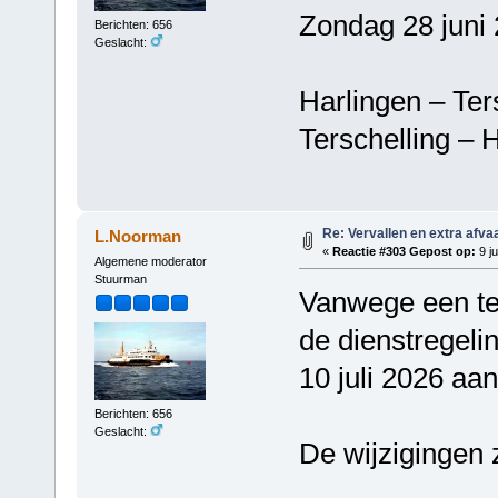
Zondag 28 juni 
Berichten: 656
Geslacht:
Harlingen – T
Terschelling 
Re: Vervallen en extra afva
L.Noorman
«
Reactie #303 Gepost op:
9 ju
Algemene moderator
Stuurman
Vanwege een tec
de dienstregeli
10 juli 2026 aa
Berichten: 656
Geslacht:
De wijzigingen z