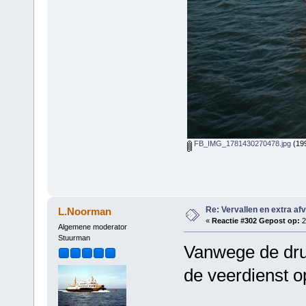
FB_IMG_1781430270478.jpg
(199
Re: Vervallen en extra af
L.Noorman
«
Reactie #302 Gepost op:
2
Algemene moderator
Stuurman
Vanwege de druk
de veerdienst o