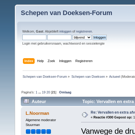
Schepen van Doeksen-Forum
Welkom,
Gast
. Alsjeblieft
inloggen
of
registreren
.
Login met gebruikersnaam, wachtwoord en sessielengte
Index
Help
Zoek
Inloggen
Registreren
Schepen van Doeksen-Forum
»
Schepen van Doeksen
»
Actueel
(Moderat
Pagina's:
1
...
19
20
[
21
]
Omlaag
Auteur
Topic: Vervallen en extra
Re: Vervallen en extra af
L.Noorman
«
Reactie #300 Gepost op:
1
Algemene moderator
Stuurman
Vanwege de druk