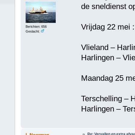
de sneldienst o
Vrijdag 22 mei :
Berichten: 656
Geslacht:
Vlieland – 
Harlingen –
Maandag 25 mei
Terschelling
Harlingen – T
Re: Vervallen en extra afva
L.Noorman