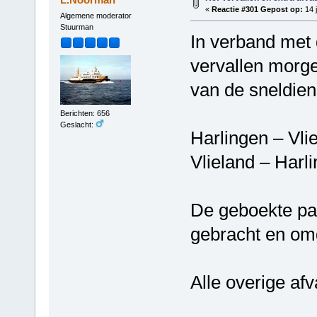
«
Reactie #301 Gepost op:
14 j
Algemene moderator
Stuurman
In verband met
vervallen morge
van de sneldien
Berichten: 656
Geslacht:
Harlingen – Vl
Vlieland – Har
De geboekte pa
gebracht en om
Alle overige af