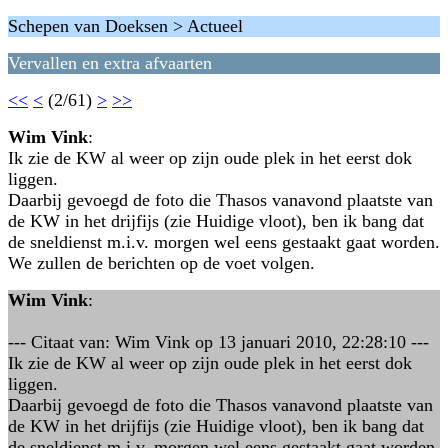
Schepen van Doeksen > Actueel
Vervallen en extra afvaarten
<<
<
(2/61)
>
>>
Wim Vink
:
Ik zie de KW al weer op zijn oude plek in het eerst dok
liggen.
Daarbij gevoegd de foto die Thasos vanavond plaatste van
de KW in het drijfijs (zie Huidige vloot), ben ik bang dat
de sneldienst m.i.v. morgen wel eens gestaakt gaat worden.
We zullen de berichten op de voet volgen.
Wim Vink
:
--- Citaat van: Wim Vink op 13 januari 2010, 22:28:10 ---
Ik zie de KW al weer op zijn oude plek in het eerst dok
liggen.
Daarbij gevoegd de foto die Thasos vanavond plaatste van
de KW in het drijfijs (zie Huidige vloot), ben ik bang dat
de sneldienst m.i.v. morgen wel eens gestaakt gaat worden.