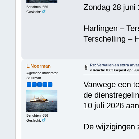
Zondag 28 juni 
Berichten: 656
Geslacht:
Harlingen – T
Terschelling 
Re: Vervallen en extra afva
L.Noorman
«
Reactie #303 Gepost op:
9 ju
Algemene moderator
Stuurman
Vanwege een tec
de dienstregeli
10 juli 2026 aa
Berichten: 656
Geslacht:
De wijzigingen z