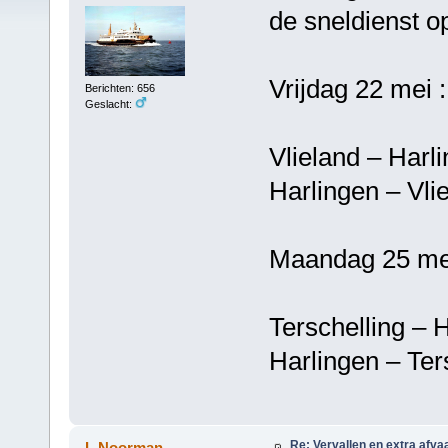
de sneldienst o
Vrijdag 22 mei :
Berichten: 656
Geslacht:
Vlieland – 
Harlingen –
Maandag 25 mei
Terschelling
Harlingen – T
Re: Vervallen en extra afva
L.Noorman