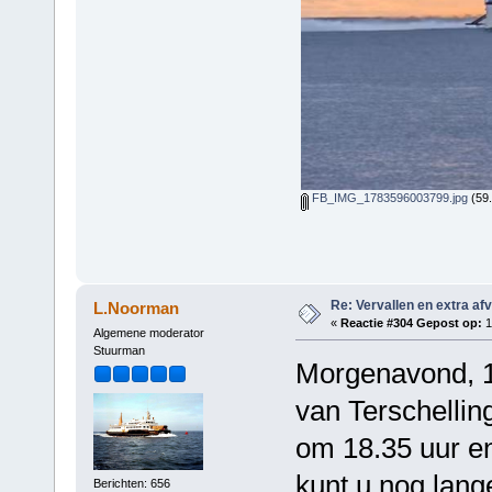
FB_IMG_1783596003799.jpg
(59.
Re: Vervallen en extra af
L.Noorman
«
Reactie #304 Gepost op:
1
Algemene moderator
Stuurman
Morgenavond, 12
van Terschelling
om 18.35 uur en
kunt u nog lange
Berichten: 656