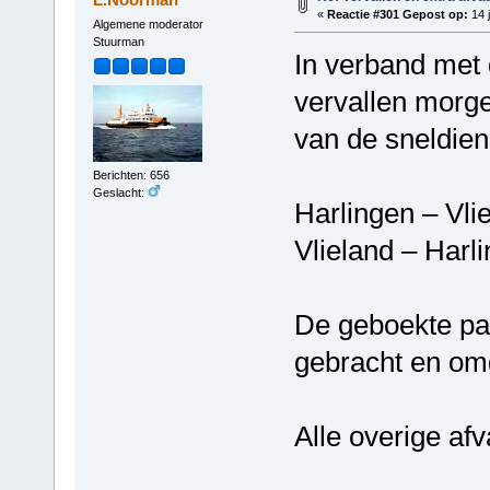
«
Reactie #301 Gepost op:
14 j
Algemene moderator
Stuurman
In verband met
vervallen morge
van de sneldien
Berichten: 656
Geslacht:
Harlingen – Vl
Vlieland – Har
De geboekte pa
gebracht en om
Alle overige af