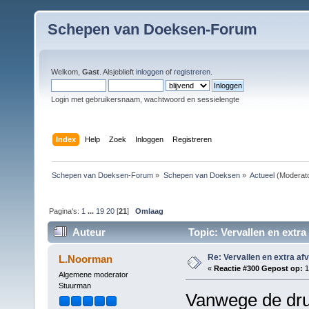
Schepen van Doeksen-Forum
Welkom,
Gast
. Alsjeblieft
inloggen
of
registreren
.
Login met gebruikersnaam, wachtwoord en sessielengte
Index
Help
Zoek
Inloggen
Registreren
Schepen van Doeksen-Forum
»
Schepen van Doeksen
»
Actueel
(Moderat
Pagina's:
1
...
19
20
[
21
]
Omlaag
Auteur
Topic: Vervallen en extra
Re: Vervallen en extra af
L.Noorman
«
Reactie #300 Gepost op:
1
Algemene moderator
Stuurman
Vanwege de druk