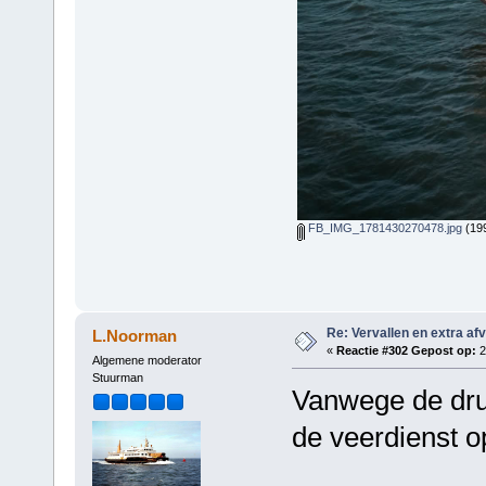
FB_IMG_1781430270478.jpg
(199
Re: Vervallen en extra af
L.Noorman
«
Reactie #302 Gepost op:
2
Algemene moderator
Stuurman
Vanwege de druk
de veerdienst o