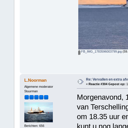
FB_IMG_1783596003799.jpg
(59.
Re: Vervallen en extra af
L.Noorman
«
Reactie #304 Gepost op:
1
Algemene moderator
Stuurman
Morgenavond, 12
van Terschelling
om 18.35 uur en
kunt u nog lange
Berichten: 656