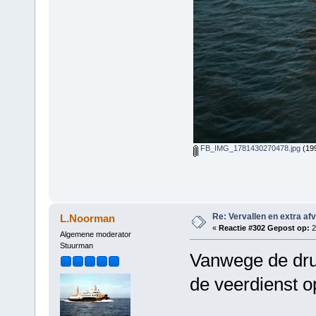
FB_IMG_1781430270478.jpg
(199
Re: Vervallen en extra af
L.Noorman
«
Reactie #302 Gepost op:
2
Algemene moderator
Stuurman
Vanwege de druk
de veerdienst o