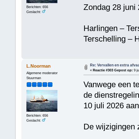
Zondag 28 juni 
Berichten: 656
Geslacht:
Harlingen – T
Terschelling 
Re: Vervallen en extra afva
L.Noorman
«
Reactie #303 Gepost op:
9 ju
Algemene moderator
Stuurman
Vanwege een tec
de dienstregeli
10 juli 2026 aa
Berichten: 656
Geslacht:
De wijzigingen z