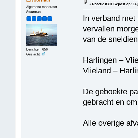
«
Reactie #301 Gepost op:
14 j
Algemene moderator
Stuurman
In verband met
vervallen morge
van de sneldien
Berichten: 656
Geslacht:
Harlingen – Vl
Vlieland – Har
De geboekte pa
gebracht en om
Alle overige af