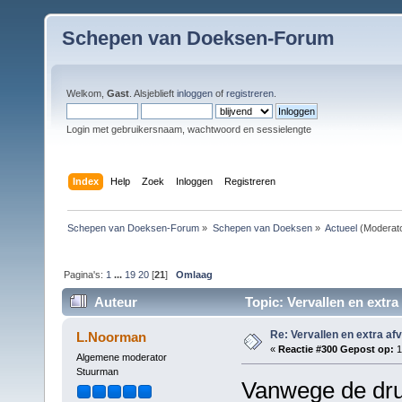
Schepen van Doeksen-Forum
Welkom,
Gast
. Alsjeblieft
inloggen
of
registreren
.
Login met gebruikersnaam, wachtwoord en sessielengte
Index
Help
Zoek
Inloggen
Registreren
Schepen van Doeksen-Forum
»
Schepen van Doeksen
»
Actueel
(Moderat
Pagina's:
1
...
19
20
[
21
]
Omlaag
Auteur
Topic: Vervallen en extra
Re: Vervallen en extra af
L.Noorman
«
Reactie #300 Gepost op:
1
Algemene moderator
Stuurman
Vanwege de druk