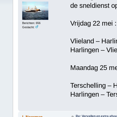
de sneldienst o
Vrijdag 22 mei :
Berichten: 656
Geslacht:
Vlieland – 
Harlingen –
Maandag 25 mei
Terschelling
Harlingen – T
Re: Vervallen en extra afva
L.Noorman