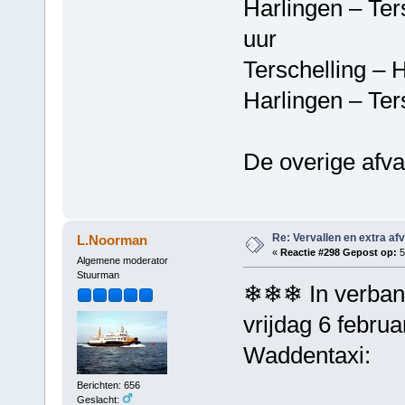
Harlingen – T
uur
Terschelling 
Harlingen – T
De overige afva
Re: Vervallen en extra af
L.Noorman
«
Reactie #298 Gepost op:
5
Algemene moderator
Stuurman
❄❄❄ In verband
vrijdag 6 februa
Waddentaxi:
Berichten: 656
Geslacht: