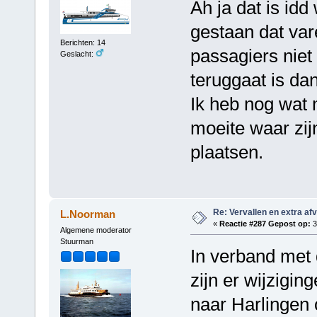
Ah ja dat is idd 
gestaan dat var
Berichten: 14
passagiers niet 
Geslacht:
teruggaat is dan
Ik heb nog wat 
moeite waar zij
plaatsen.
Re: Vervallen en extra af
L.Noorman
«
Reactie #287 Gepost op:
3
Algemene moderator
Stuurman
In verband met
zijn er wijzigin
naar Harlingen 