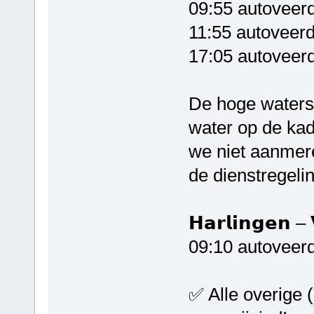
09:55 autoveer
11:55 autoveerd
17:05 autoveerd
De hoge waterst
water op de ka
we niet aanmere
de dienstregelin
𝗛𝗮𝗿𝗹𝗶𝗻𝗴𝗲𝗻 – 
09:10 autoveerd
✅ Alle overige (