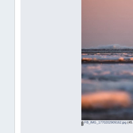
FB_IMG_1770202909162.jpg
(45.