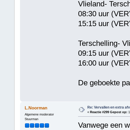
Vlieland- Tersch
08:30 uur (VE
15:15 uur (VE
Terschelling-
09:15 uur (VE
16:00 uur (VE
De geboekte pa
Re: Vervallen en extra af
L.Noorman
«
Reactie #299 Gepost op:
1
Algemene moderator
Stuurman
Vanwege een wij