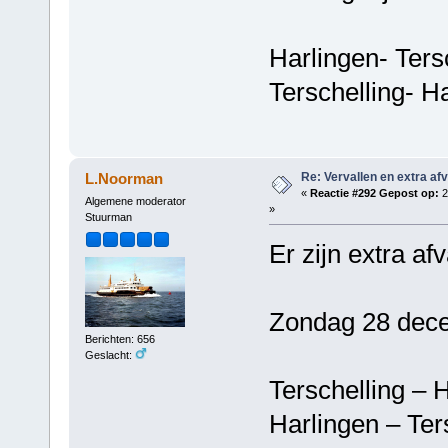
Harlingen- Ters
Terschelling- H
Re: Vervallen en extra af
L.Noorman
«
Reactie #292 Gepost op:
2
Algemene moderator
»
Stuurman
Er zijn extra af
Zondag 28 dece
Berichten: 656
Geslacht:
Terschelling 
Harlingen – T