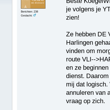
Beste KoegelWie
je volgens je YT
Berichten: 238
zien!
Geslacht:
Ze hebben DE 
Harlingen gehaa
vinden om morg
route VLI-->HA
en ze beginnen 
dienst. Daarom m
mij dat logisch.
annuleren van a
vraag op zich.