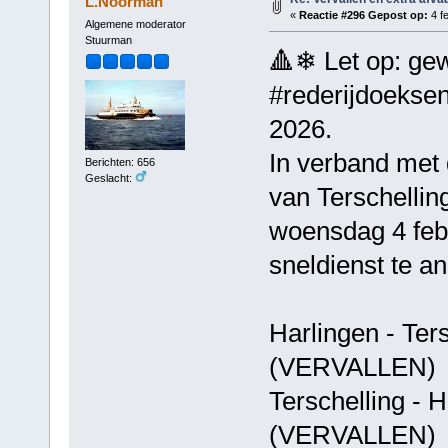
L.Noorman
«
Reactie #296 Gepost op:
4 fe
Algemene moderator
Stuurman
🔺❄ Let op: gew
#rederijdoeksen
2026.
In verband met
Berichten: 656
Geslacht:
van Terschellin
woensdag 4 febr
sneldienst te a
Harlingen - T
(VERVALLEN)
Terschelling 
(VERVALLEN)