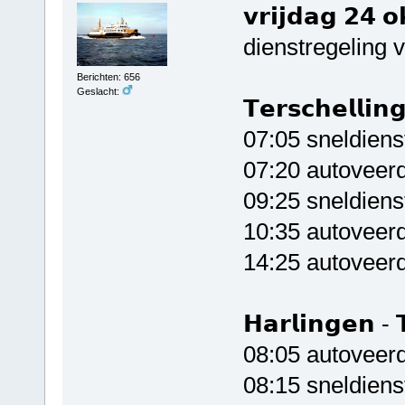
𝘃𝗿𝗶𝗷𝗱𝗮𝗴 𝟮
dienstregeling 
Berichten: 656
Geslacht:
𝗧𝗲𝗿𝘀𝗰𝗵𝗲𝗹𝗹𝗶𝗻
07:05 sneldien
07:20 autoveerd
09:25 sneldiens
10:35 autoveerd
14:25 autoveerd
𝗛𝗮𝗿𝗹𝗶𝗻𝗴𝗲𝗻 - 𝗧
08:05 autoveerd
08:15 sneldien