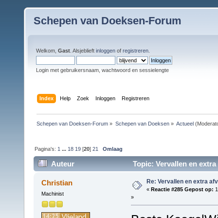
Schepen van Doeksen-Forum
Welkom,
Gast
. Alsjeblieft
inloggen
of
registreren
.
Login met gebruikersnaam, wachtwoord en sessielengte
Index
Help
Zoek
Inloggen
Registreren
Schepen van Doeksen-Forum
»
Schepen van Doeksen
»
Actueel
(Moderat
Pagina's:
1
...
18
19
[
20
]
21
Omlaag
Auteur
Topic: Vervallen en extra
Re: Vervallen en extra af
Christian
«
Reactie #285 Gepost op:
1
Machinist
»