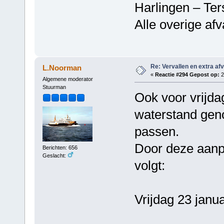
Harlingen – Ter
Alle overige af
Re: Vervallen en extra af
L.Noorman
«
Reactie #294 Gepost op:
2
Algemene moderator
Stuurman
Ook voor vrijda
waterstand gen
passen.
Door deze aanpa
Berichten: 656
Geslacht:
volgt:
Vrijdag 23 janua