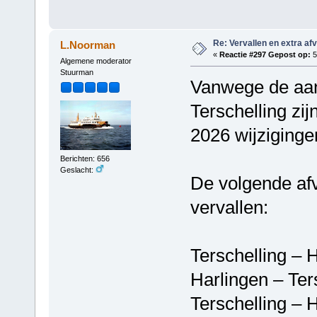
Re: Vervallen en extra af
L.Noorman
«
Reactie #297 Gepost op:
5
Algemene moderator
Stuurman
Vanwege de aan
Terschelling zi
2026 wijzigingen
Berichten: 656
Geslacht:
De volgende afv
vervallen:
Terschelling 
Harlingen – T
Terschelling 