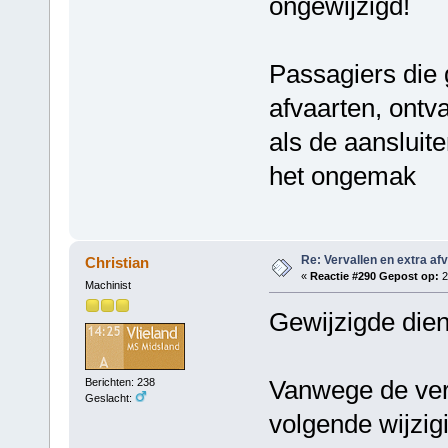
ongewijzigd!
Passagiers die
afvaarten, ontv
als de aansluit
het ongemak
Re: Vervallen en extra af
Christian
«
Reactie #290 Gepost op:
2
Machinist
Gewijzigde die
Vanwege de ver
Berichten: 238
Geslacht:
volgende wijzig