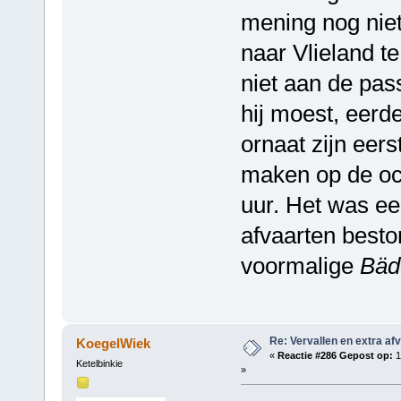
mening nog nie
naar Vlieland te
niet aan de pa
hij moest, eerde
ornaat zijn eers
maken op de oc
uur. Het was ee
afvaarten best
voormalige
Bäd
Re: Vervallen en extra af
KoegelWiek
«
Reactie #286 Gepost op:
1
Ketelbinkie
»