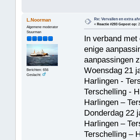
Re: Vervallen en extra af
L.Noorman
«
Reactie #293 Gepost op:
2
Algemene moderator
Stuurman
In verband met 
enige aanpassin
aanpassingen zij
Woensdag 21 ja
Berichten: 656
Geslacht:
Harlingen - Ter
Terschelling - 
Harlingen – Ter
Donderdag 22 j
Harlingen – Ter
Terschelling – 