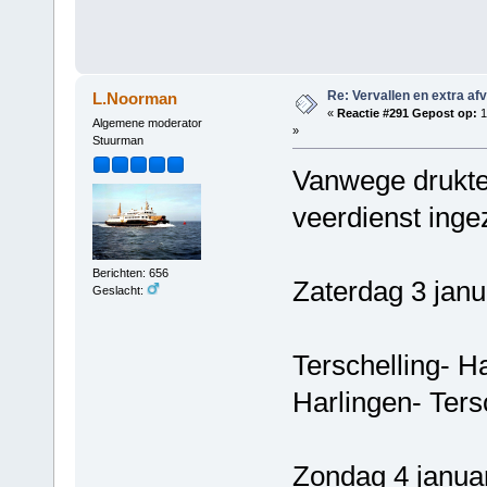
Re: Vervallen en extra af
L.Noorman
«
Reactie #291 Gepost op:
1
Algemene moderator
»
Stuurman
Vanwege drukte 
veerdienst ingez
Berichten: 656
Zaterdag 3 janu
Geslacht:
Terschelling- H
Harlingen- Ters
Zondag 4 januar