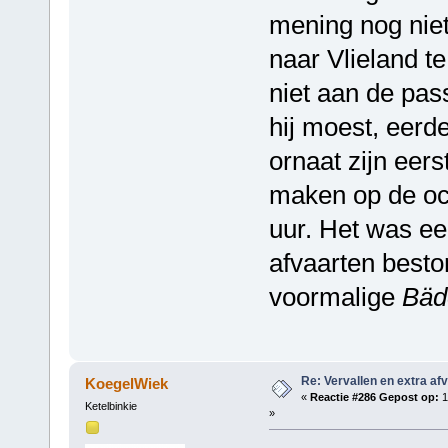
mening nog nie
naar Vlieland te
niet aan de pa
hij moest, eerde
ornaat zijn eers
maken op de oc
uur. Het was ee
afvaarten best
voormalige
Bäd
Re: Vervallen en extra af
KoegelWiek
«
Reactie #286 Gepost op:
1
Ketelbinkie
»