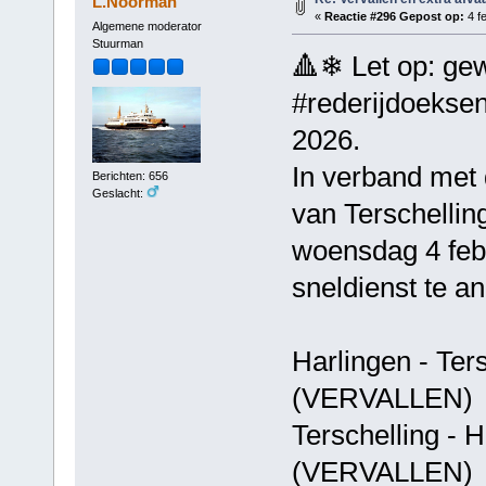
L.Noorman
«
Reactie #296 Gepost op:
4 fe
Algemene moderator
Stuurman
🔺❄ Let op: gew
#rederijdoeksen
2026.
In verband met
Berichten: 656
Geslacht:
van Terschellin
woensdag 4 febr
sneldienst te a
Harlingen - T
(VERVALLEN)
Terschelling 
(VERVALLEN)