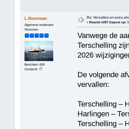
Re: Vervallen en extra af
L.Noorman
«
Reactie #297 Gepost op:
5
Algemene moderator
Stuurman
Vanwege de aan
Terschelling zi
2026 wijzigingen
Berichten: 656
Geslacht:
De volgende afv
vervallen:
Terschelling 
Harlingen – T
Terschelling 