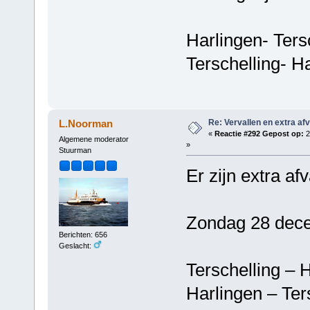
Harlingen- Ters
Terschelling- H
Re: Vervallen en extra af
L.Noorman
«
Reactie #292 Gepost op:
2
Algemene moderator
»
Stuurman
Er zijn extra af
Zondag 28 dece
Berichten: 656
Geslacht:
Terschelling 
Harlingen – T