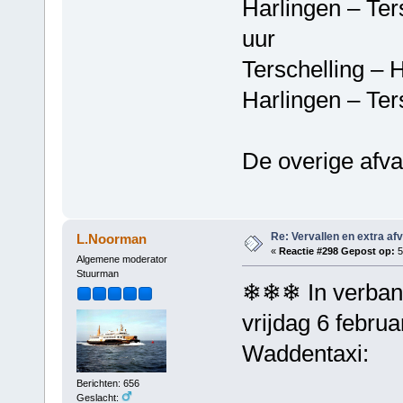
Harlingen – T
uur
Terschelling 
Harlingen – T
De overige afva
Re: Vervallen en extra af
L.Noorman
«
Reactie #298 Gepost op:
5
Algemene moderator
Stuurman
❄❄❄ In verband
vrijdag 6 februa
Waddentaxi:
Berichten: 656
Geslacht: