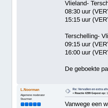
Vlieland- Tersch
08:30 uur (VE
15:15 uur (VE
Terschelling-
09:15 uur (VE
16:00 uur (VE
De geboekte pa
Re: Vervallen en extra af
L.Noorman
«
Reactie #299 Gepost op:
1
Algemene moderator
Stuurman
Vanwege een wij