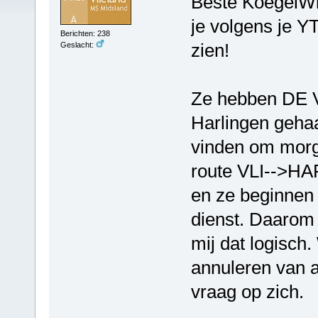
Beste KoegelWie
je volgens je YT
Berichten: 238
zien!
Geslacht:
Ze hebben DE 
Harlingen gehaa
vinden om morg
route VLI-->HA
en ze beginnen 
dienst. Daarom m
mij dat logisch.
annuleren van a
vraag op zich.