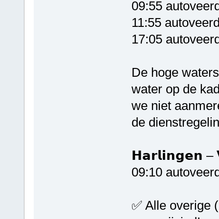
09:55 autoveer
11:55 autoveerd
17:05 autoveerd
De hoge waterst
water op de ka
we niet aanmere
de dienstregelin
𝗛𝗮𝗿𝗹𝗶𝗻𝗴𝗲𝗻 – 
09:10 autoveerd
✅ Alle overige (