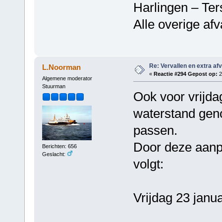
Harlingen – Ter
Alle overige af
Re: Vervallen en extra af
L.Noorman
«
Reactie #294 Gepost op:
2
Algemene moderator
Stuurman
Ook voor vrijda
waterstand gen
passen.
Door deze aanpa
Berichten: 656
Geslacht:
volgt:
Vrijdag 23 janua