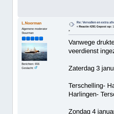
Re: Vervallen en extra af
L.Noorman
«
Reactie #291 Gepost op:
1
Algemene moderator
»
Stuurman
Vanwege drukte 
veerdienst ingez
Berichten: 656
Zaterdag 3 janu
Geslacht:
Terschelling- H
Harlingen- Ters
Zondag 4 januar