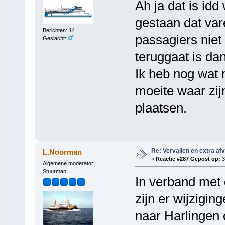
Ah ja dat is idd 
gestaan dat var
Berichten: 14
passagiers niet 
Geslacht:
teruggaat is dan
Ik heb nog wat 
moeite waar zij
plaatsen.
Re: Vervallen en extra af
L.Noorman
«
Reactie #287 Gepost op:
3
Algemene moderator
Stuurman
In verband met
zijn er wijzigin
naar Harlingen 