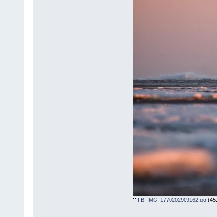
FB_IMG_1770202909162.jpg
(45.