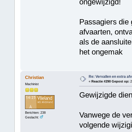
ongewijzigd!
Passagiers die
afvaarten, ontv
als de aansluit
het ongemak
Re: Vervallen en extra af
Christian
«
Reactie #290 Gepost op:
2
Machinist
Gewijzigde die
Vanwege de ver
Berichten: 238
Geslacht:
volgende wijzig