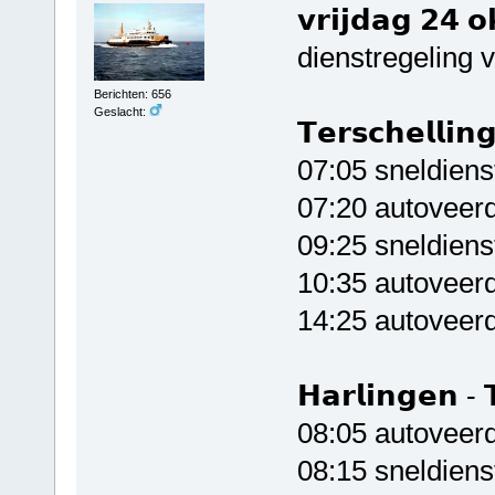
𝘃𝗿𝗶𝗷𝗱𝗮𝗴 𝟮
dienstregeling 
Berichten: 656
Geslacht:
𝗧𝗲𝗿𝘀𝗰𝗵𝗲𝗹𝗹𝗶𝗻
07:05 sneldien
07:20 autoveerd
09:25 sneldiens
10:35 autoveerd
14:25 autoveerd
𝗛𝗮𝗿𝗹𝗶𝗻𝗴𝗲𝗻 - 𝗧
08:05 autoveerd
08:15 sneldien