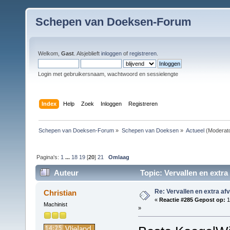
Schepen van Doeksen-Forum
Welkom,
Gast
. Alsjeblieft
inloggen
of
registreren
.
Login met gebruikersnaam, wachtwoord en sessielengte
Index
Help
Zoek
Inloggen
Registreren
Schepen van Doeksen-Forum
»
Schepen van Doeksen
»
Actueel
(Moderat
Pagina's:
1
...
18
19
[
20
]
21
Omlaag
Auteur
Topic: Vervallen en extra
Re: Vervallen en extra af
Christian
«
Reactie #285 Gepost op:
1
Machinist
»