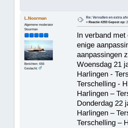
Re: Vervallen en extra af
L.Noorman
«
Reactie #293 Gepost op:
2
Algemene moderator
Stuurman
In verband met 
enige aanpassin
aanpassingen zij
Woensdag 21 ja
Berichten: 656
Geslacht:
Harlingen - Ter
Terschelling - 
Harlingen – Ter
Donderdag 22 j
Harlingen – Ter
Terschelling – 