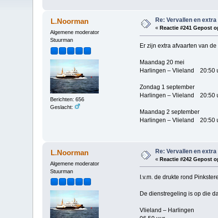
Re: Vervallen en extra
L.Noorman
«
Reactie #241 Gepost o
Algemene moderator
Stuurman
Er zijn extra afvaarten van de
Maandag 20 mei
Harlingen – Vlieland 20:50 
Zondag 1 september
Harlingen – Vlieland 20:50 
Berichten: 656
Geslacht:
Maandag 2 september
Harlingen – Vlieland 20:50 
Re: Vervallen en extra
L.Noorman
«
Reactie #242 Gepost o
Algemene moderator
Stuurman
I.v.m. de drukte rond Pinkste
De dienstregeling is op die da
Vlieland – Harlingen