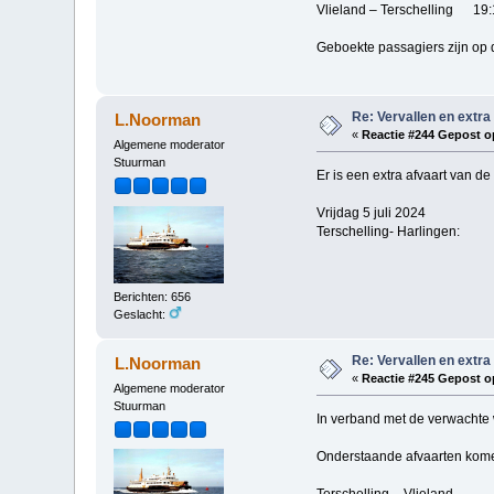
Vlieland – Terschelling 19:
Geboekte passagiers zijn op
Re: Vervallen en extra
L.Noorman
«
Reactie #244 Gepost o
Algemene moderator
Stuurman
Er is een extra afvaart van de
Vrijdag 5 juli 2024
Terschelling- Harlingen: 
Berichten: 656
Geslacht:
Re: Vervallen en extra
L.Noorman
«
Reactie #245 Gepost o
Algemene moderator
Stuurman
In verband met de verwachte 
Onderstaande afvaarten ko
Terschelling – Vlieland 