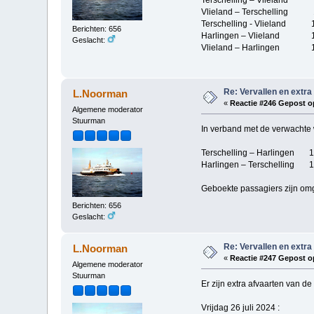
Vlieland – Terschelling 1
Terschelling - Vlieland 1
Berichten: 656
Harlingen – Vlieland 17
Geslacht:
Vlieland – Harlingen 19
Re: Vervallen en extra
L.Noorman
«
Reactie #246 Gepost o
Algemene moderator
Stuurman
In verband met de verwachte 
Terschelling – Harlingen 1
Harlingen – Terschelling 1
Geboekte passagiers zijn om
Berichten: 656
Geslacht:
Re: Vervallen en extra
L.Noorman
«
Reactie #247 Gepost o
Algemene moderator
Stuurman
Er zijn extra afvaarten van de
Vrijdag 26 juli 2024 :