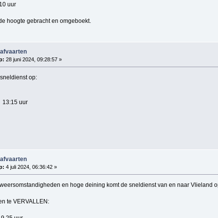
10 uur
 de hoogte gebracht en omgeboekt.
 afvaarten
p:
28 juni 2024, 09:28:57 »
 sneldienst op:
13:15 uur
 afvaarten
p:
4 juli 2024, 06:36:42 »
weersomstandigheden en hoge deining komt de sneldienst van en naar Vlieland op 
men te VERVALLEN:
9.25 uur