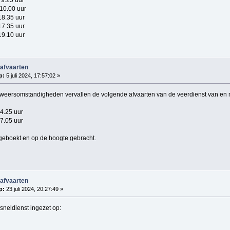
0.00 uur
8.35 uur
.35 uur
.10 uur
 afvaarten
p:
5 juli 2024, 17:57:02 »
weersomstandigheden vervallen de volgende afvaarten van de veerdienst van en naa
4.25 uur
7.05 uur
geboekt en op de hoogte gebracht.
 afvaarten
p:
23 juli 2024, 20:27:49 »
 sneldienst ingezet op: