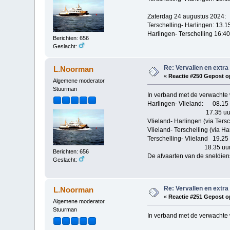
Zaterdag 24 augustus 2024:
Terschelling- Harlingen: 13.1
Harlingen- Terschelling 16:40
Berichten: 656
Geslacht:
Re: Vervallen en extra
L.Noorman
«
Reactie #250 Gepost o
Algemene moderator
Stuurman
In verband met de verwachte
Harlingen- Vlieland: 08.15 
17.35 uu
Vlieland- Harlingen (via Ters
Vlieland- Terschelling (via H
Terschelling- Vlieland 19.25
18.35 uu
Berichten: 656
De afvaarten van de sneldiens
Geslacht:
Re: Vervallen en extra
L.Noorman
«
Reactie #251 Gepost o
Algemene moderator
Stuurman
In verband met de verwachte 