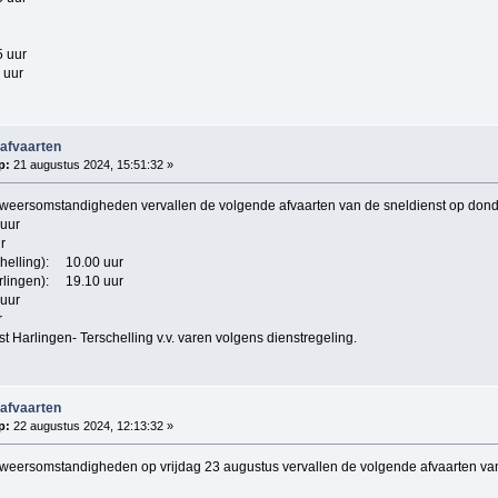
5 uur
 uur
 afvaarten
p:
21 augustus 2024, 15:51:32 »
 weersomstandigheden vervallen de volgende afvaarten van de sneldienst op don
uur
r
chelling): 10.00 uur
arlingen): 19.10 uur
 uur
r
t Harlingen- Terschelling v.v. varen volgens dienstregeling.
 afvaarten
p:
22 augustus 2024, 12:13:32 »
weersomstandigheden op vrijdag 23 augustus vervallen de volgende afvaarten van