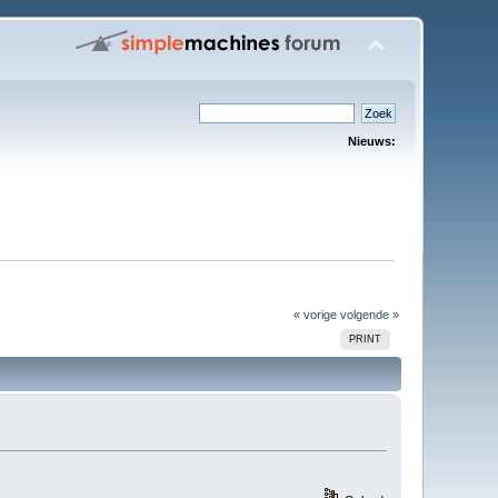
Nieuws:
« vorige
volgende »
PRINT