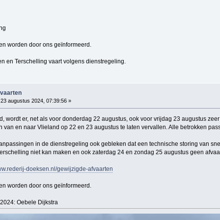
nd
ing
en worden door ons geïnformeerd.
n en Terschelling vaart volgens dienstregeling.
fvaarten
23 augustus 2024, 07:39:56 »
 wordt er, net als voor donderdag 22 augustus, ook voor vrijdag 23 augustus zeer
n van en naar Vlieland op 22 en 23 augustus te laten vervallen. Alle betrokken pas
npassingen in de dienstregeling ook gebleken dat een technische storing van snel
Terschelling niet kan maken en ook zaterdag 24 en zondag 25 augustus geen afvaar
w.rederij-doeksen.nl/gewijzigde-afvaarten
en worden door ons geïnformeerd.
 2024: Oebele Dijkstra