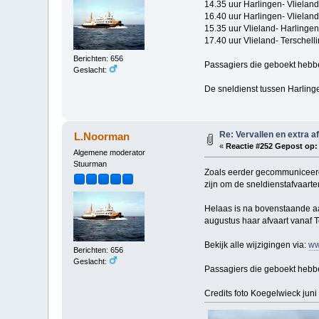
14.35 uur Harlingen- Vliela
16.40 uur Harlingen- Vlieland
15.35 uur Vlieland- Harlingen
17.40 uur Vlieland- Terschell
Berichten: 656
Passagiers die geboekt hebb
Geslacht:
De sneldienst tussen Harlinge
Re: Vervallen en extra a
L.Noorman
«
Reactie #252 Gepost op:
Algemene moderator
Stuurman
Zoals eerder gecommuniceerd,
zijn om de sneldienstafvaarte
Helaas is na bovenstaande aa
augustus haar afvaart vanaf 
Bekijk alle wijzigingen via:
ww
Berichten: 656
Geslacht:
Passagiers die geboekt hebb
Credits foto Koegelwieck juni