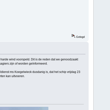
Gelogd
 harde wind voorspeld. Dit is de reden dat we genoodzaakt
sagiers zijn of worden geïnformeerd.
dienst ms Koegelwieck dusdanig is, dat het schip vrijdag 23
ten kan uitvoeren.