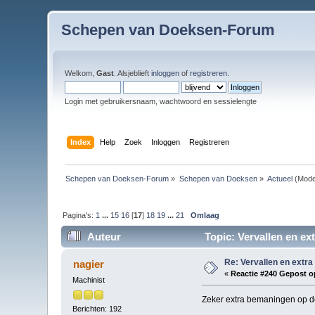
Schepen van Doeksen-Forum
Welkom,
Gast
. Alsjeblieft
inloggen
of
registreren
.
Login met gebruikersnaam, wachtwoord en sessielengte
Index
Help
Zoek
Inloggen
Registreren
Schepen van Doeksen-Forum
»
Schepen van Doeksen
»
Actueel
(Mode
Pagina's:
1
...
15
16
[
17
]
18
19
...
21
Omlaag
Auteur
Topic: Vervallen en ex
Re: Vervallen en extra
nagier
«
Reactie #240 Gepost o
Machinist
Zeker extra bemaningen op 
Berichten: 192