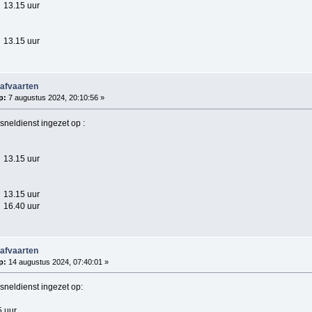
13.15 uur
13.15 uur
 afvaarten
p:
7 augustus 2024, 20:10:56 »
 sneldienst ingezet op :
13.15 uur
13.15 uur
16.40 uur
 afvaarten
p:
14 augustus 2024, 07:40:01 »
 sneldienst ingezet op:
5 uur