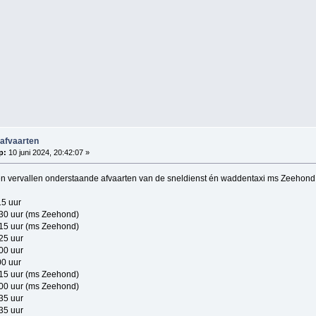
 afvaarten
p:
10 juni 2024, 20:42:07 »
 vervallen onderstaande afvaarten van de sneldienst én waddentaxi ms Zeehond v
5 uur
30 uur (ms Zeehond)
15 uur (ms Zeehond)
25 uur
00 uur
0 uur
15 uur (ms Zeehond)
00 uur (ms Zeehond)
35 uur
35 uur