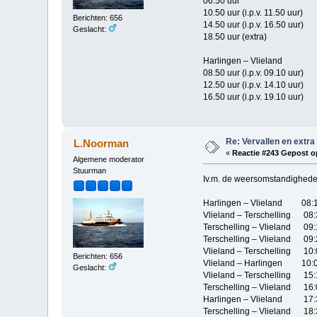
06.50 uur
10.50 uur (i.p.v. 11.50 uur)
Berichten: 656
14.50 uur (i.p.v. 16.50 uur)
Geslacht:
18.50 uur (extra)
Harlingen – Vlieland
08.50 uur (i.p.v. 09.10 uur)
12.50 uur (i.p.v. 14.10 uur)
16.50 uur (i.p.v. 19.10 uur)
Re: Vervallen en extra
L.Noorman
«
Reactie #243 Gepost o
Algemene moderator
Stuurman
Iv.m. de weersomstandigheden
Harlingen – Vlieland 08:1
Vlieland – Terschelling 08:
Terschelling – Vlieland 09:
Terschelling – Vlieland 09:
Vlieland – Terschelling 10:
Berichten: 656
Vlieland – Harlingen 10:0
Geslacht:
Vlieland – Terschelling 15:
Terschelling – Vlieland 16:
Harlingen – Vlieland 17:
Terschelling – Vlieland 18: