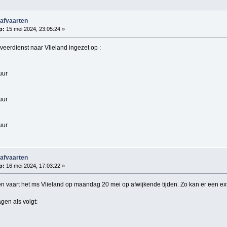
 afvaarten
p:
15 mei 2024, 23:05:24 »
 veerdienst naar Vlieland ingezet op :
uur
uur
uur
 afvaarten
p:
16 mei 2024, 17:03:22 »
ren vaart het ms Vlieland op maandag 20 mei op afwijkende tijden. Zo kan er een e
gen als volgt: