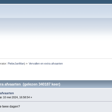
rator:
PiebeJanMan
) »
Vervallen en extra afvaarten
tra afvaarten (gelezen 340187 keer)
 afvaarten
p:
10 mei 2024, 16:58:54 »
de twee dagen?