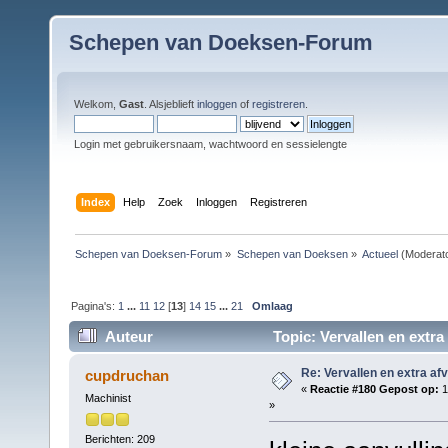
Schepen van Doeksen-Forum
Welkom,
Gast
. Alsjeblieft
inloggen
of
registreren
.
Login met gebruikersnaam, wachtwoord en sessielengte
Index
Help
Zoek
Inloggen
Registreren
Schepen van Doeksen-Forum
»
Schepen van Doeksen
»
Actueel
(Moderat
Pagina's:
1
...
11
12
[
13
]
14
15
...
21
Omlaag
Auteur
Topic: Vervallen en extra
Re: Vervallen en extra af
cupdruchan
«
Reactie #180 Gepost op:
1
Machinist
»
Berichten: 209