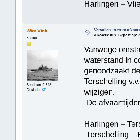
Harlingen – V
Vervallen en extra afvaar
Wim Vink
«
Reactie #189 Gepost op:
2
Kapitein
Vanwege omsta
waterstand in co
genoodzaakt de 
Terschelling v.
Berichten: 2.848
wijzigen.
Geslacht:
De afvaarttijden
Harlingen – Ter
Terschelling – 