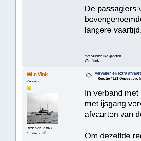
De passagiers 
bovengenoemde
langere vaartijd
met vriendelijke groeten,
Wim Vink
Vervallen en extra afvaar
Wim Vink
«
Reactie #191 Gepost op:
5
Kapitein
In verband met
met ijsgang ver
afvaarten van d
Berichten: 2.848
Om dezelfde re
Geslacht: