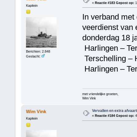
«
Reactie #183 Gepost op:
1
Kapitein
In verband met
veerdienst van 
donderdag 18 ja
Harlingen – Ter
Berichten: 2.848
Terschelling – 
Geslacht:
Harlingen – Ter
met vriendelijke groeten,
Wim Vink
Vervallen en extra afvaar
Wim Vink
«
Reactie #184 Gepost op:
4
Kapitein