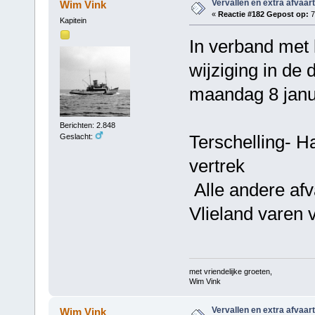
Vervallen en extra afvaar
Wim Vink
«
Reactie #182 Gepost op:
7
Kapitein
In verband met 
wijziging in de 
maandag 8 janu
Berichten: 2.848
Terschelling- H
Geslacht:
vertrek
Alle andere afv
Vlieland varen 
met vriendelijke groeten,
Wim Vink
Vervallen en extra afvaar
Wim Vink