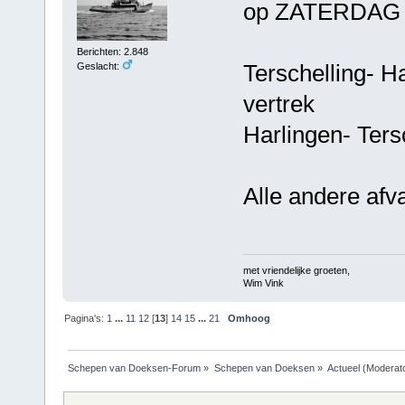
op ZATERDAG 1
Berichten: 2.848
Terschelling- H
Geslacht:
vertrek
Harlingen- Ters
Alle andere afv
met vriendelijke groeten,
Wim Vink
Pagina's:
1
...
11
12
[
13
]
14
15
...
21
Omhoog
Schepen van Doeksen-Forum
»
Schepen van Doeksen
»
Actueel
(Moderat