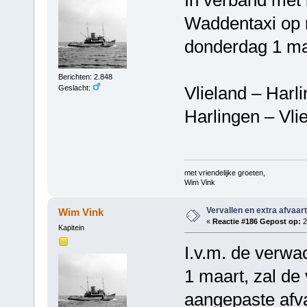
Waddentaxi op 
donderdag 1 ma
Berichten: 2.848
Vlieland – Harl
Geslacht:
Harlingen – Vli
met vriendelijke groeten,
Wim Vink
Vervallen en extra afvaar
Wim Vink
«
Reactie #186 Gepost op:
2
Kapitein
I.v.m. de verwa
1 maart, zal de 
aangepaste afva