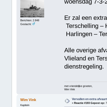
woensdag 7-3-20
Er zal een extr
Berichten: 2.848
Terschelling – 
Geslacht:
Harlingen – Ter
Alle overige af
Vlieland en Ter
dienstregeling.
met vriendelijke groeten,
Wim Vink
Vervallen en extra afvaar
Wim Vink
«
Reactie #193 Gepost op:
7
Kapitein