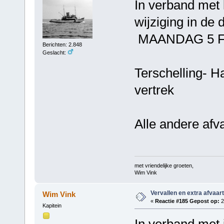
In verband met 
wijziging in de 
MAANDAG 5 F
Berichten: 2.848
Geslacht:
Terschelling- H
vertrek
Alle andere afv
met vriendelijke groeten,
Wim Vink
Vervallen en extra afvaar
Wim Vink
«
Reactie #185 Gepost op:
2
Kapitein
In verband met 