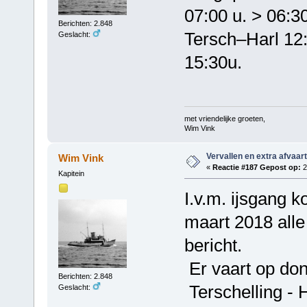
07:00 u. > 06:3
Berichten: 2.848
Tersch–Harl 12:
Geslacht:
15:30u.
met vriendelijke groeten,
Wim Vink
Vervallen en extra afvaar
Wim Vink
«
Reactie #187 Gepost op:
2
Kapitein
I.v.m. ijsgang
maart 2018 alle 
bericht.
Er vaart op don
Berichten: 2.848
Terschelling - 
Geslacht: