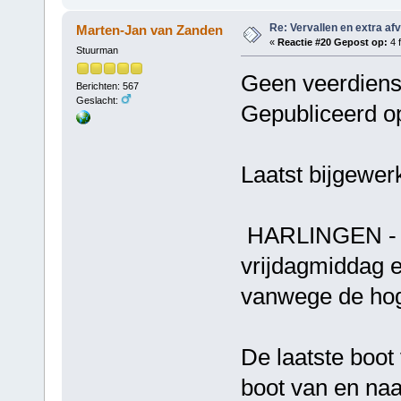
Re: Vervallen en extra af
Marten-Jan van Zanden
«
Reactie #20 Gepost op:
4 f
Stuurman
Geen veerdienst
Berichten: 567
Geslacht:
Gepubliceerd op
Laatst bijgewer
HARLINGEN - R
vrijdagmiddag e
vanwege de hog
De laatste boot
boot van en naa