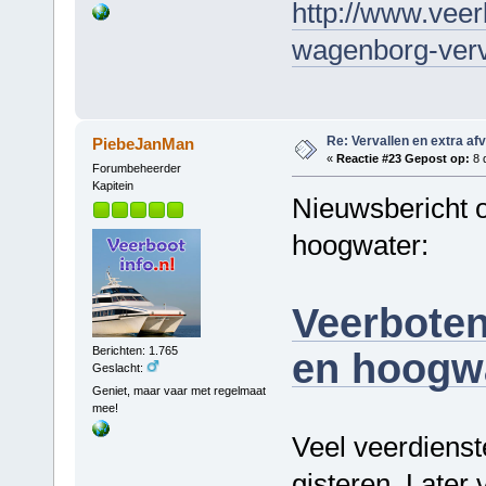
http://www.veer
wagenborg-verv
Re: Vervallen en extra af
PiebeJanMan
«
Reactie #23 Gepost op:
8 
Forumbeheerder
Kapitein
Nieuwsbericht o
hoogwater:
Veerboten
Berichten: 1.765
en hoogw
Geslacht:
Geniet, maar vaar met regelmaat
mee!
Veel veerdienst
gisteren. Later