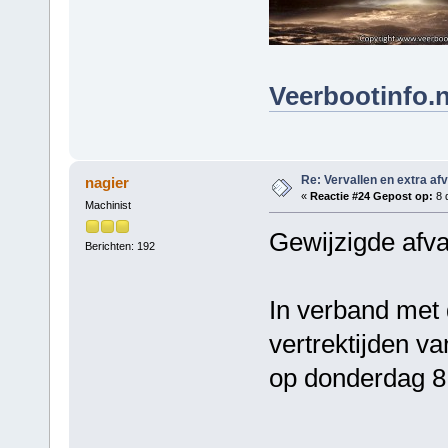
Veerbootinfo.n
Re: Vervallen en extra af
nagier
«
Reactie #24 Gepost op:
8 
Machinist
Gewijzigde afva
Berichten: 192
In verband met 
vertrektijden v
op donderdag 8