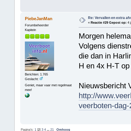
Re: Vervallen en extra af
PiebeJanMan
«
Reactie #29 Gepost op:
4 j
Forumbeheerder
Kapitein
Morgen helemaal
Volgens dienstr
die dan in Harli
H en 4x H-T op 
Berichten: 1.765
Geslacht:
Nieuwsbericht V
Geniet, maar vaar met regelmaat
mee!
http://www.veer
veerboten-dag-2
Pagina's:
1
[
2
]
3
4
...
21
Omhoog