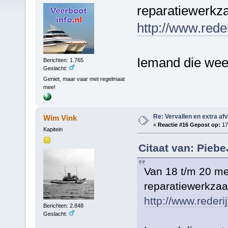
reparatiewerkz
http://www.rede
Iemand die weet
Berichten: 1.765
Geslacht:
Geniet, maar vaar met regelmaat
mee!
Re: Vervallen en extra af
Wim Vink
«
Reactie #16 Gepost op:
17
Kapitein
Citaat van: Pieb
Van 18 t/m 20 me
reparatiewerkza
http://www.rederi
Berichten: 2.848
Geslacht: