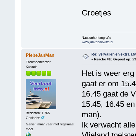
Groetjes
Nautische fotografie
www.janvandewitte.nl
Re: Vervallen en extra af
PiebeJanMan
«
Reactie #18 Gepost op:
23
Forumbeheerder
Kapitein
Het is weer erg
gaat er om 15.4
16.45 gaat de V
15.45, 16.45 en 
man).
Berichten: 1.765
Geslacht:
Ik verwacht all
Geniet, maar vaar met regelmaat
mee!
Vlieland toelate