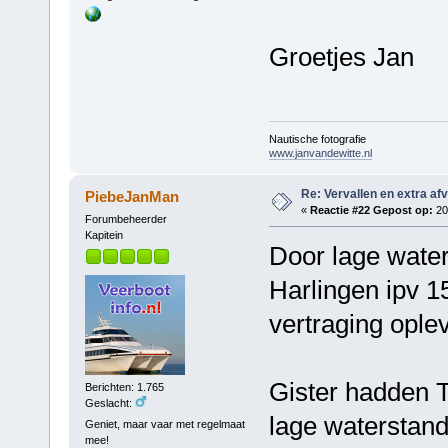
Groetjes Jan
Nautische fotografie
www.janvandewitte.nl
Re: Vervallen en extra af
PiebeJanMan
«
Reactie #22 Gepost op:
20 
Forumbeheerder
Kapitein
Door lage water
Harlingen ipv 15
vertraging ople
Gister hadden 
Berichten: 1.765
Geslacht:
lage waterstand
Geniet, maar vaar met regelmaat
mee!