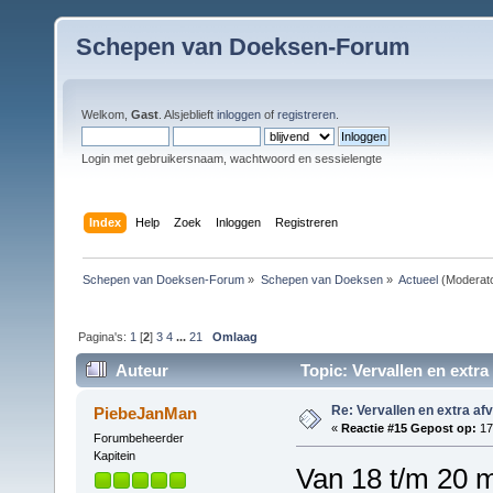
Schepen van Doeksen-Forum
Welkom,
Gast
. Alsjeblieft
inloggen
of
registreren
.
Login met gebruikersnaam, wachtwoord en sessielengte
Index
Help
Zoek
Inloggen
Registreren
Schepen van Doeksen-Forum
»
Schepen van Doeksen
»
Actueel
(Moderat
Pagina's:
1
[
2
]
3
4
...
21
Omlaag
Auteur
Topic: Vervallen en extra
Re: Vervallen en extra af
PiebeJanMan
«
Reactie #15 Gepost op:
17
Forumbeheerder
Kapitein
Van 18 t/m 20 m