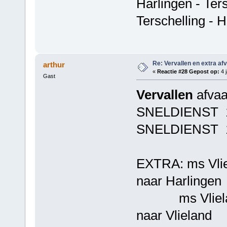
Harlingen - Ter
Terschelling - 
Re: Vervallen en extra af
arthur
«
Reactie #28 Gepost op:
4 j
Gast
Vervallen
afvaa
SNELDIENST 17.
SNELDIENST 19.
EXTRA: ms Vliel
naar Harlingen
ms Vlieland v
naar Vlieland