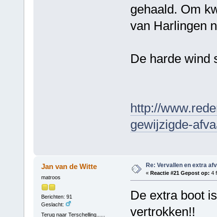
gehaald. Om kwa
van Harlingen n
De harde wind s
http://www.rede
gewijzigde-afva
Re: Vervallen en extra af
Jan van de Witte
«
Reactie #21 Gepost op:
4 f
matroos
De extra boot i
Berichten: 91
Geslacht:
vertrokken!!
Terug naar Terschelling......