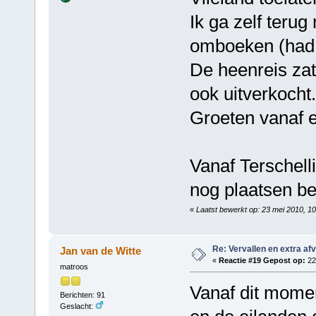
Ik ga zelf teru
omboeken (had 
De heenreis za
ook uitverkocht.
Groeten vanaf e
Vanaf Terschelli
nog plaatsen be
«
Laatst bewerkt op: 23 mei 2010, 1
Re: Vervallen en extra af
Jan van de Witte
«
Reactie #19 Gepost op:
22
matroos
Vanaf dit momen
Berichten: 91
Geslacht: