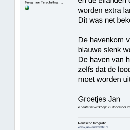
en de eilanden
Terug naar Terschelling......
worden extra l
Dit was net bek
De havenkom van
blauwe slenk wo
De haven van har
zelfs dat de lo
moet worden uit
Groetjes Jan
«
Laatst bewerkt op: 22 december 20
Nautische fotografie
www.janvandewitte.nl