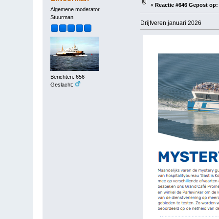
«
Reactie #646 Gepost op:
Algemene moderator
Stuurman
Drijfveren januari 2026
Berichten: 656
Geslacht: