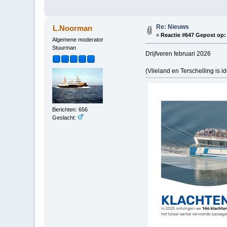
Re: Nieuws
L.Noorman
«
Reactie #647 Gepost op:
Algemene moderator
Stuurman
Drijfveren februari 2026
(Vlieland en Terschelling is 
Berichten: 656
Geslacht: