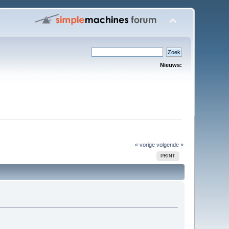
Nieuws:
« vorige
volgende »
PRINT