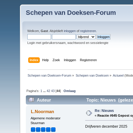
Schepen van Doeksen-Forum
Welkom,
Gast
. Alsjeblieft
inloggen
of
registreren
.
Login met gebruikersnaam, wachtwoord en sessielengte
Index
Help
Zoek
Inloggen
Registreren
Schepen van Doeksen-Forum
»
Schepen van Doeksen
»
Actueel
(Mode
Pagina's:
1
...
42
43
[
44
]
Omlaag
Auteur
Topic: Nieuws (geleze
Re: Nieuws
L.Noorman
«
Reactie #645 Gepost o
Algemene moderator
Stuurman
Drijfveren december 2025