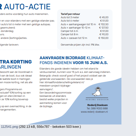
 112541.png
(292.13 kB, 556x787 - bekeken 503 keer.)