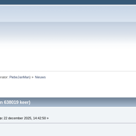
rator:
PiebeJanMan
) »
Nieuws
n 638019 keer)
p:
22 december 2025, 14:42:50 »