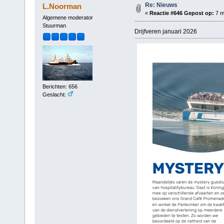
Re: Nieuws
L.Noorman
«
Reactie #646 Gepost op:
7 m
Algemene moderator
Stuurman
Drijfveren januari 2026
Berichten: 656
Geslacht: