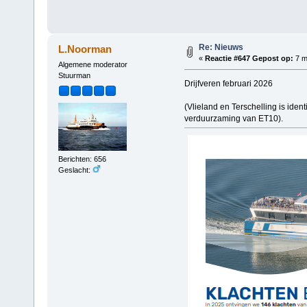
Re: Nieuws
L.Noorman
«
Reactie #647 Gepost op:
7 m
Algemene moderator
Stuurman
Drijfveren februari 2026
(Vlieland en Terschelling is iden
verduurzaming van ET10).
Berichten: 656
Geslacht: