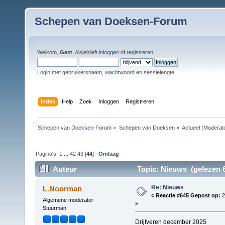
Schepen van Doeksen-Forum
Welkom,
Gast
. Alsjeblieft
inloggen
of
registreren
.
Login met gebruikersnaam, wachtwoord en sessielengte
Index
Help
Zoek
Inloggen
Registreren
Schepen van Doeksen-Forum
»
Schepen van Doeksen
»
Actueel
(Moderat
Pagina's:
1
...
42
43
[
44
]
Omlaag
Auteur
Topic: Nieuws (gelezen 6
Re: Nieuws
L.Noorman
«
Reactie #645 Gepost op:
2
Algemene moderator
»
Stuurman
Drijfveren december 2025