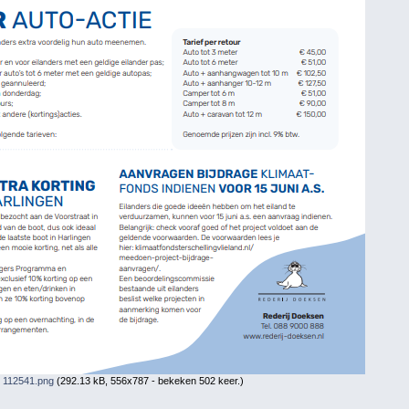
 112541.png
(292.13 kB, 556x787 - bekeken 502 keer.)