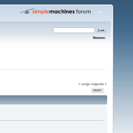
Nieuws:
« vorige
volgende »
PRINT