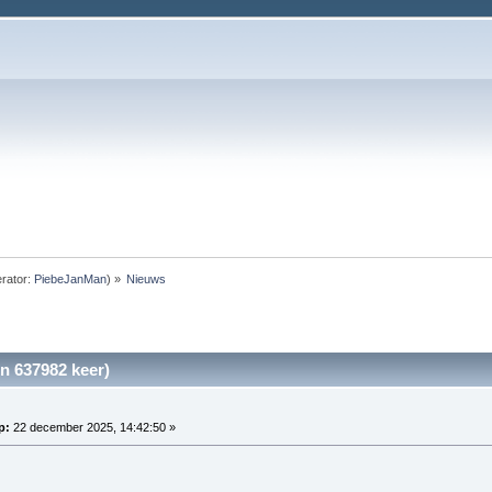
rator:
PiebeJanMan
) »
Nieuws
n 637982 keer)
p:
22 december 2025, 14:42:50 »