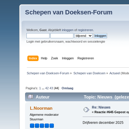
Schepen van Doeksen-Forum
Welkom,
Gast
. Alsjeblieft
inloggen
of
registreren
.
Login met gebruikersnaam, wachtwoord en sessielengte
Index
Help
Zoek
Inloggen
Registreren
Schepen van Doeksen-Forum
»
Schepen van Doeksen
»
Actueel
(Mode
Pagina's:
1
...
42
43
[
44
]
Omlaag
Auteur
Topic: Nieuws (geleze
Re: Nieuws
L.Noorman
«
Reactie #645 Gepost o
Algemene moderator
Stuurman
Drijfveren december 2025