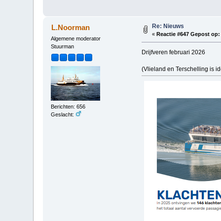
Re: Nieuws
L.Noorman
«
Reactie #647 Gepost op:
Algemene moderator
Stuurman
Drijfveren februari 2026
(Vlieland en Terschelling is 
Berichten: 656
Geslacht: