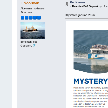
Re: Nieuws
L.Noorman
«
Reactie #646 Gepost op:
7 m
Algemene moderator
Stuurman
Drijfveren januari 2026
Berichten: 656
Geslacht: