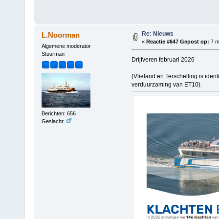
Re: Nieuws
L.Noorman
«
Reactie #647 Gepost op:
7 m
Algemene moderator
Stuurman
Drijfveren februari 2026
(Vlieland en Terschelling is iden
verduurzaming van ET10).
Berichten: 656
Geslacht: