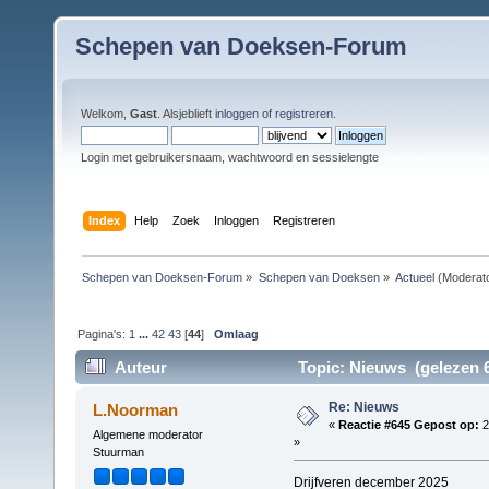
Schepen van Doeksen-Forum
Welkom,
Gast
. Alsjeblieft
inloggen
of
registreren
.
Login met gebruikersnaam, wachtwoord en sessielengte
Index
Help
Zoek
Inloggen
Registreren
Schepen van Doeksen-Forum
»
Schepen van Doeksen
»
Actueel
(Moderat
Pagina's:
1
...
42
43
[
44
]
Omlaag
Auteur
Topic: Nieuws (gelezen 6
Re: Nieuws
L.Noorman
«
Reactie #645 Gepost op:
2
Algemene moderator
»
Stuurman
Drijfveren december 2025