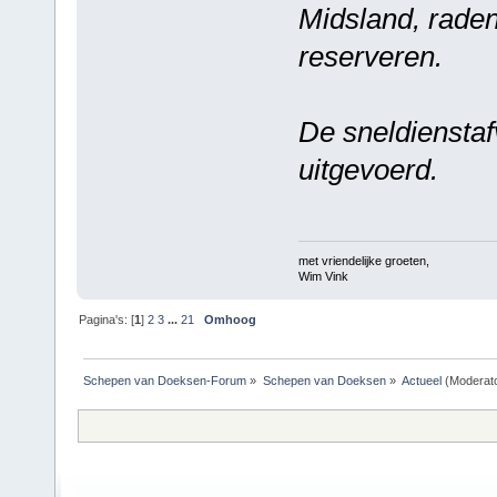
Midsland, raden 
reserveren.
De sneldiensta
uitgevoerd.
met vriendelijke groeten,
Wim Vink
Pagina's: [
1
]
2
3
...
21
Omhoog
Schepen van Doeksen-Forum
»
Schepen van Doeksen
»
Actueel
(Moderat