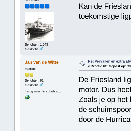
Stuurman
Kan de Frieslan
toekomstige li
Berichten: 1.043
Geslacht:
Re: Vervallen en extra af
Jan van de Witte
«
Reactie #11 Gepost op:
30 
matroos
De Friesland li
Berichten: 91
Geslacht:
motor. Dus hee
Terug naar Terschelling......
Zoals je op het
de schuimspoor 
door de Hurrica