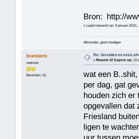
Bron: http://ww
«
Laatst bewerkt op: 9 januari 2010
Allrounder, geen hooligan
Re: Vervallen en extra af
brandaris
«
Reactie #2 Gepost op:
10 j
matroos
wat een B..shit
Berichten: 91
per dag, gat gev
houden zich er 
opgevallen dat 
Friesland buiten
ligen te wachten
uur tussen moes