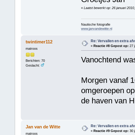
«
Laatst bewerkt op: 26 januari 2010
Nautische fotografie
www.janvandewitte.nl
Re: Vervallen en extra af
twintimer112
«
Reactie #8 Gepost op:
27 j
matroos
Vanochtend was
Berichten: 70
Geslacht:
Morgen vanaf 1
omgeroepen op 
de haven van H
Re: Vervallen en extra af
Jan van de Witte
«
Reactie #9 Gepost op:
30 j
matroos