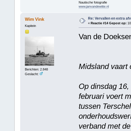
Nautische fotografie
www.janvandewitte.nl
Re: Vervallen en extra af
Wim Vink
«
Reactie #14 Gepost op:
10 
Kapitein
Van de Doeksen
Midsland vaart 
Berichten: 2.848
Geslacht:
Op dinsdag 16,
februari voert 
tussen Terschel
onderhoudswer
verband met de