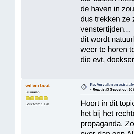
de haven in zo
dus trekken ze 
venstertijden...
dit wordt natuu
weer te horen te
die evt, doeksen
Re: Vervallen en extra af
willem boot
«
Reactie #3 Gepost op:
10 j
Stuurman
Hoort in dit top
Berichten: 1.170
het bij het rech
propaganda. Zo 
over dan een Al