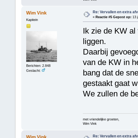
Re: Vervallen en extra af
Wim Vink
«
Reactie #5 Gepost op:
13 j
Kapitein
Ik zie de KW al 
liggen.
Daarbij gevoegd
van de KW in het
Berichten: 2.848
bang dat de sne
Geslacht:
gestaakt gaat w
We zullen de be
met vriendelijke groeten,
Wim Vink
Re: Vervallen en extra af
Wim Vink