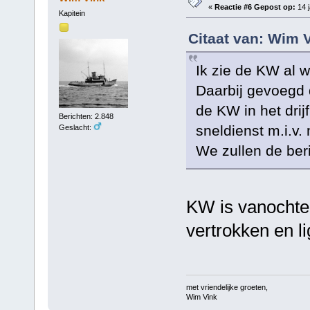
«
Reactie #6 Gepost op:
14 j
Kapitein
Citaat van: Wim V
Ik zie de KW al w
Daarbij gevoegd 
de KW in het drijf
Berichten: 2.848
sneldienst m.i.v
Geslacht:
We zullen de ber
KW is vanochten
vertrokken en li
met vriendelijke groeten,
Wim Vink