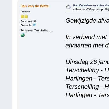
Re: Vervallen en extra af
Jan van de Witte
«
Reactie #7 Gepost op:
26 j
matroos
Gewijzigde afva
Berichten: 91
Geslacht:
Terug naar Terschelling......
In verband met 
afvaarten met d
Dinsdag 26 jan
Terschelling - 
Harlingen - Ter
Terschelling - 
Harlingen - Ter