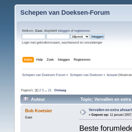
Schepen van Doeksen-Forum
Welkom,
Gast
. Alsjeblieft
inloggen
of
registreren
.
Login met gebruikersnaam, wachtwoord en sessielengte
Index
Help
Zoek
Inloggen
Registreren
Schepen van Doeksen-Forum
»
Schepen van Doeksen
»
Actueel
(Moderat
Pagina's: [
1
]
2
3
...
21
Omlaag
Auteur
Topic: Vervallen en extra
Vervallen en extra afvaar
Bob Koetsier
«
Gepost op:
11 januari 2007
Gast
Beste forumled