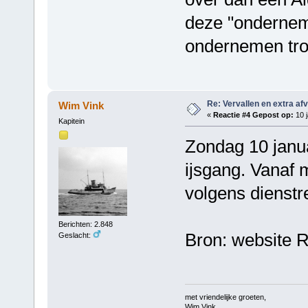
deze "ondernem
ondernemen tro
Re: Vervallen en extra af
Wim Vink
«
Reactie #4 Gepost op:
10 j
Kapitein
Zondag 10 janua
ijsgang. Vanaf 
volgens dienstr
Berichten: 2.848
Bron: website 
Geslacht:
met vriendelijke groeten,
Wim Vink