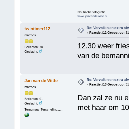
Nautische fotografie
www.janvandewitte.nl
Re: Vervallen en extra af
twintimer112
«
Reactie #12 Gepost op:
31 
matroos
12.30 weer fries
Berichten: 70
Geslacht:
van de bemann
Re: Vervallen en extra af
Jan van de Witte
«
Reactie #13 Gepost op:
31 
matroos
Dan zal ze nu e
Berichten: 91
Geslacht:
met haar om 10.
Terug naar Terschelling......