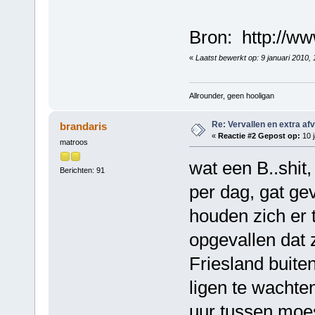
Bron: http://ww
«
Laatst bewerkt op: 9 januari 2010
Allrounder, geen hooligan
Re: Vervallen en extra af
brandaris
«
Reactie #2 Gepost op:
10 j
matroos
wat een B..shit
Berichten: 91
per dag, gat gev
houden zich er 
opgevallen dat 
Friesland buiten
ligen te wachten
uur tussen moes