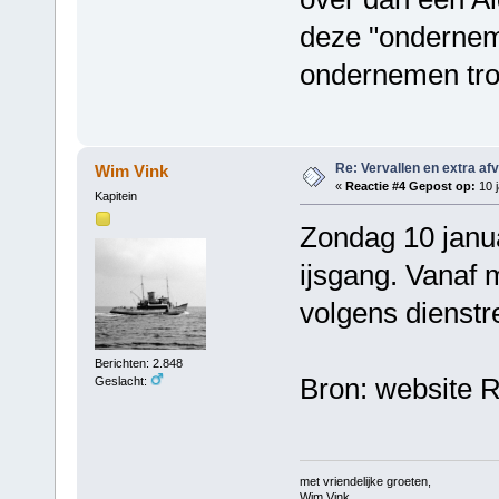
deze "ondernem
ondernemen tro
Re: Vervallen en extra af
Wim Vink
«
Reactie #4 Gepost op:
10 j
Kapitein
Zondag 10 janua
ijsgang. Vanaf 
volgens dienstr
Berichten: 2.848
Bron: website 
Geslacht:
met vriendelijke groeten,
Wim Vink