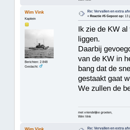
Re: Vervallen en extra af
Wim Vink
«
Reactie #5 Gepost op:
13 j
Kapitein
Ik zie de KW al 
liggen.
Daarbij gevoegd
van de KW in het
Berichten: 2.848
bang dat de sne
Geslacht:
gestaakt gaat w
We zullen de be
met vriendelijke groeten,
Wim Vink
Re: Vervallen en extra af
Wim Vink