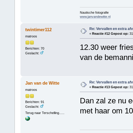
Nautische fotografie
www.janvandewitte.nl
Re: Vervallen en extra af
twintimer112
«
Reactie #12 Gepost op:
31 
matroos
12.30 weer fries
Berichten: 70
Geslacht:
van de bemann
Re: Vervallen en extra af
Jan van de Witte
«
Reactie #13 Gepost op:
31 
matroos
Dan zal ze nu e
Berichten: 91
Geslacht:
met haar om 10.
Terug naar Terschelling......