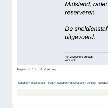
Midsland, raden 
reserveren.
De sneldiensta
uitgevoerd.
met vriendelijke groeten,
Wim Vink
Pagina's: [
1
]
2
3
...
21
Omhoog
Schepen van Doeksen-Forum
»
Schepen van Doeksen
»
Actueel
(Moderat