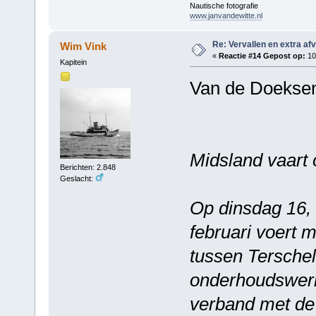
Nautische fotografie
www.janvandewitte.nl
Re: Vervallen en extra af
Wim Vink
«
Reactie #14 Gepost op:
10 
Kapitein
Van de Doeksen
Midsland vaart 
Berichten: 2.848
Geslacht:
Op dinsdag 16,
februari voert 
tussen Terschel
onderhoudswer
verband met de