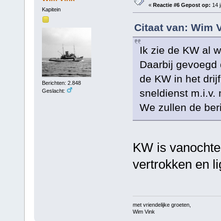
«
Reactie #6 Gepost op:
14 j
Kapitein
Citaat van: Wim V
Ik zie de KW al w
Daarbij gevoegd 
de KW in het drijf
Berichten: 2.848
sneldienst m.i.v
Geslacht:
We zullen de ber
KW is vanochten
vertrokken en li
met vriendelijke groeten,
Wim Vink