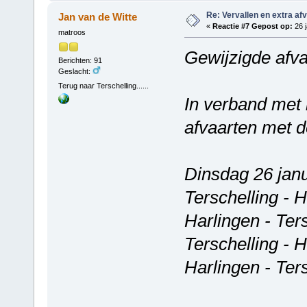
Re: Vervallen en extra af
Jan van de Witte
«
Reactie #7 Gepost op:
26 j
matroos
Gewijzigde afva
Berichten: 91
Geslacht:
Terug naar Terschelling......
In verband met 
afvaarten met d
Dinsdag 26 jan
Terschelling - 
Harlingen - Ter
Terschelling - 
Harlingen - Ter