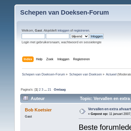
Schepen van Doeksen-Forum
Welkom,
Gast
. Alsjeblieft
inloggen
of
registreren
.
Login met gebruikersnaam, wachtwoord en sessielengte
Index
Help
Zoek
Inloggen
Registreren
Schepen van Doeksen-Forum
»
Schepen van Doeksen
»
Actueel
(Moderat
Pagina's: [
1
]
2
3
...
21
Omlaag
Auteur
Topic: Vervallen en extra
Vervallen en extra afvaar
Bob Koetsier
«
Gepost op:
11 januari 2007
Gast
Beste forumled