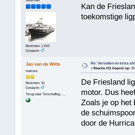
Stuurman
Kan de Frieslan
toekomstige li
Berichten: 1.043
Geslacht:
Re: Vervallen en extra af
Jan van de Witte
«
Reactie #11 Gepost op:
30 
matroos
De Friesland li
Berichten: 91
Geslacht:
motor. Dus hee
Terug naar Terschelling......
Zoals je op het
de schuimspoor 
door de Hurrica