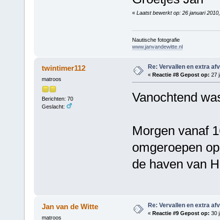
«
Laatst bewerkt op: 26 januari 2010
Nautische fotografie
www.janvandewitte.nl
Re: Vervallen en extra af
twintimer112
«
Reactie #8 Gepost op:
27 j
matroos
Vanochtend was
Berichten: 70
Geslacht:
Morgen vanaf 1
omgeroepen op 
de haven van H
Re: Vervallen en extra af
Jan van de Witte
«
Reactie #9 Gepost op:
30 j
matroos