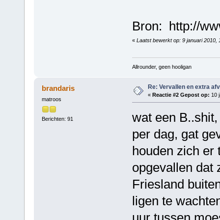
Bron: http://ww
«
Laatst bewerkt op: 9 januari 2010
Allrounder, geen hooligan
Re: Vervallen en extra af
brandaris
«
Reactie #2 Gepost op:
10 j
matroos
wat een B..shit
Berichten: 91
per dag, gat gev
houden zich er 
opgevallen dat 
Friesland buiten
ligen te wachten
uur tussen moes