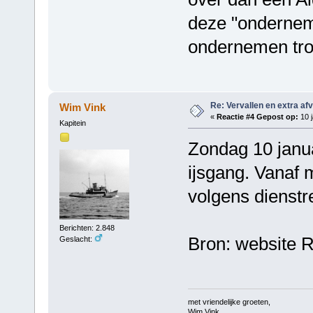
deze "ondernem
ondernemen tro
Re: Vervallen en extra af
Wim Vink
«
Reactie #4 Gepost op:
10 j
Kapitein
Zondag 10 janua
ijsgang. Vanaf 
volgens dienstr
Berichten: 2.848
Bron: website 
Geslacht:
met vriendelijke groeten,
Wim Vink