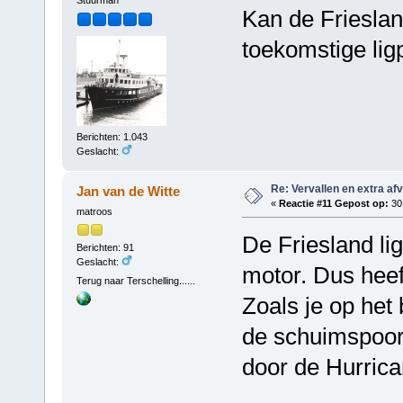
Stuurman
Kan de Frieslan
toekomstige li
Berichten: 1.043
Geslacht:
Re: Vervallen en extra af
Jan van de Witte
«
Reactie #11 Gepost op:
30 
matroos
De Friesland li
Berichten: 91
Geslacht:
motor. Dus hee
Terug naar Terschelling......
Zoals je op het
de schuimspoor 
door de Hurrica