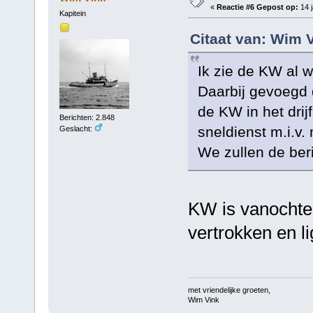
«
Reactie #6 Gepost op:
14 j
Kapitein
Citaat van: Wim V
Ik zie de KW al w
Daarbij gevoegd 
de KW in het drijf
Berichten: 2.848
sneldienst m.i.v
Geslacht:
We zullen de ber
KW is vanochten
vertrokken en li
met vriendelijke groeten,
Wim Vink