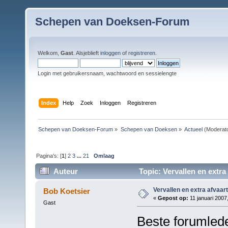
Schepen van Doeksen-Forum
Welkom,
Gast
. Alsjeblieft
inloggen
of
registreren
.
Login met gebruikersnaam, wachtwoord en sessielengte
Index
Help
Zoek
Inloggen
Registreren
Schepen van Doeksen-Forum
»
Schepen van Doeksen
»
Actueel
(Moderat
Pagina's: [
1
]
2
3
...
21
Omlaag
Auteur
Topic: Vervallen en extra
Vervallen en extra afvaar
Bob Koetsier
«
Gepost op:
11 januari 2007
Gast
Beste forumled