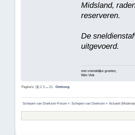
Midsland, raden 
reserveren.
De sneldiensta
uitgevoerd.
met vriendelijke groeten,
Wim Vink
Pagina's: [
1
]
2
3
...
21
Omhoog
Schepen van Doeksen-Forum
»
Schepen van Doeksen
»
Actueel
(Moderat