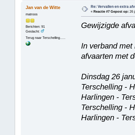
Re: Vervallen en extra af
Jan van de Witte
«
Reactie #7 Gepost op:
26 j
matroos
Gewijzigde afva
Berichten: 91
Geslacht:
Terug naar Terschelling......
In verband met 
afvaarten met d
Dinsdag 26 jan
Terschelling - 
Harlingen - Ter
Terschelling - 
Harlingen - Ter