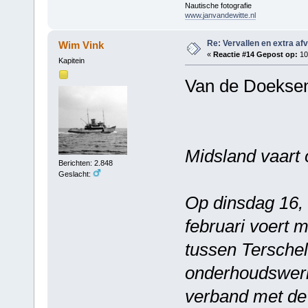
Nautische fotografie
www.janvandewitte.nl
Re: Vervallen en extra af
Wim Vink
«
Reactie #14 Gepost op:
10 
Kapitein
Van de Doeksen
Midsland vaart 
Berichten: 2.848
Geslacht:
Op dinsdag 16,
februari voert 
tussen Terschel
onderhoudswer
verband met de