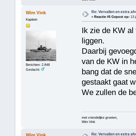
Re: Vervallen en extra af
Wim Vink
«
Reactie #5 Gepost op:
13 j
Kapitein
Ik zie de KW al 
liggen.
Daarbij gevoegd
van de KW in het
Berichten: 2.848
bang dat de sne
Geslacht:
gestaakt gaat w
We zullen de be
met vriendelijke groeten,
Wim Vink
Re: Vervallen en extra af
Wim Vink