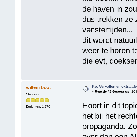
de haven in zo
dus trekken ze 
venstertijden...
dit wordt natuu
weer te horen te
die evt, doeksen
Re: Vervallen en extra af
willem boot
«
Reactie #3 Gepost op:
10 j
Stuurman
Hoort in dit top
Berichten: 1.170
het bij het rech
propaganda. Zo 
over dan een Al