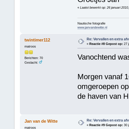
«
Laatst bewerkt op: 26 januari 2010
Nautische fotografie
www.janvandewitte.nl
Re: Vervallen en extra af
twintimer112
«
Reactie #8 Gepost op:
27 j
matroos
Vanochtend was
Berichten: 70
Geslacht:
Morgen vanaf 1
omgeroepen op 
de haven van H
Re: Vervallen en extra af
Jan van de Witte
«
Reactie #9 Gepost op:
30 j
matroos