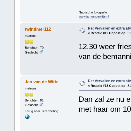
Nautische fotografie
www.janvandewitte.nl
Re: Vervallen en extra af
twintimer112
«
Reactie #12 Gepost op:
31 
matroos
12.30 weer fries
Berichten: 70
Geslacht:
van de bemann
Re: Vervallen en extra af
Jan van de Witte
«
Reactie #13 Gepost op:
31 
matroos
Dan zal ze nu e
Berichten: 91
Geslacht:
met haar om 10.
Terug naar Terschelling......