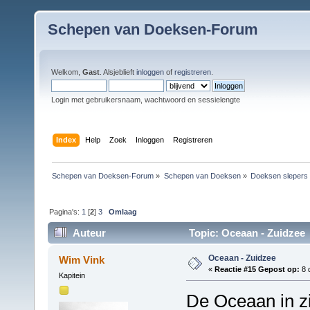
Schepen van Doeksen-Forum
Welkom,
Gast
. Alsjeblieft
inloggen
of
registreren
.
Login met gebruikersnaam, wachtwoord en sessielengte
Index
Help
Zoek
Inloggen
Registreren
Schepen van Doeksen-Forum
»
Schepen van Doeksen
»
Doeksen slepers
Pagina's:
1
[
2
]
3
Omlaag
Auteur
Topic: Oceaan - Zuidzee 
Oceaan - Zuidzee
Wim Vink
«
Reactie #15 Gepost op:
8 
Kapitein
De Oceaan in zi