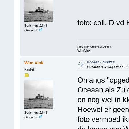
foto: coll. D vd 
Berichten: 2.848
Geslacht:
met vriendelijke groeten,
Wim Vink
Oceaan - Zuidzee
Wim Vink
«
Reactie #17 Gepost op:
31 
Kapitein
Onlangs "opged
Oceaan als Zui
en nog wel in kl
Hoewel er geen
Berichten: 2.848
foto vermoed ik
Geslacht:
de haven van W