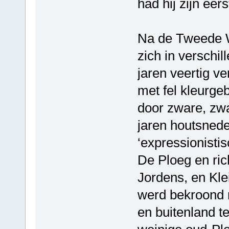
had hij zijn eer
Na de Tweede W
zich in verschil
jaren veertig v
met fel kleurge
door zware, zwa
jaren houtsned
‘expressionistis
De Ploeg en ric
Jordens, en Kle
werd bekroond m
en buitenland t