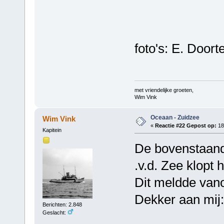
foto's: E. Doort
met vriendelijke groeten,
Wim Vink
Oceaan - Zuidzee
Wim Vink
«
Reactie #22 Gepost op:
18
Kapitein
De bovenstaand
.v.d. Zee klopt h
Dit meldde vano
Dekker aan mij:
Berichten: 2.848
Geslacht: