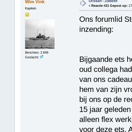
Oceaan - Zuidzee
Wim Vink
«
Reactie #21 Gepost op:
17
Kapitein
Ons forumlid S
inzending:
Berichten: 2.848
Bijgaande ets he
Geslacht:
oud collega had
van ons cadeau 
hem van zijn vr
bij ons op de r
15 jaar geleden
alleen flex wer
voor deze ets. 