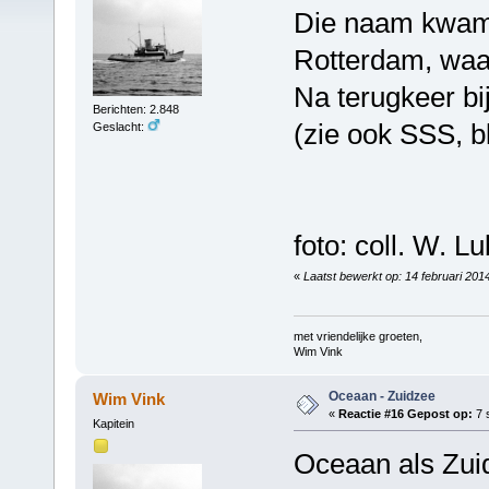
Die naam kwam v
Rotterdam, waar
Na terugkeer b
Berichten: 2.848
(zie ook SSS, b
Geslacht:
foto: coll. W. Lu
«
Laatst bewerkt op: 14 februari 201
met vriendelijke groeten,
Wim Vink
Oceaan - Zuidzee
Wim Vink
«
Reactie #16 Gepost op:
7 
Kapitein
Oceaan als Zui