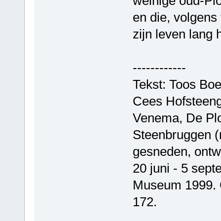
weinige oud-Plo
en die, volgens
zijn leven lang 
------------
Tekst: Toos Bo
Cees Hofsteeng
Venema, De Plo
Steenbruggen (r
gesneden, ontwo
20 juni - 5 sep
Museum 1999. G
172.