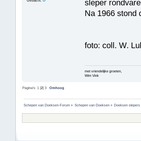
sleper rondvar
Geslacht:
Na 1966 stond d
foto: coll. W. Lu
met vriendelijke groeten,
Wim Vink
Pagina's:
1
[
2
]
3
Omhoog
Schepen van Doeksen-Forum
»
Schepen van Doeksen
»
Doeksen slepers