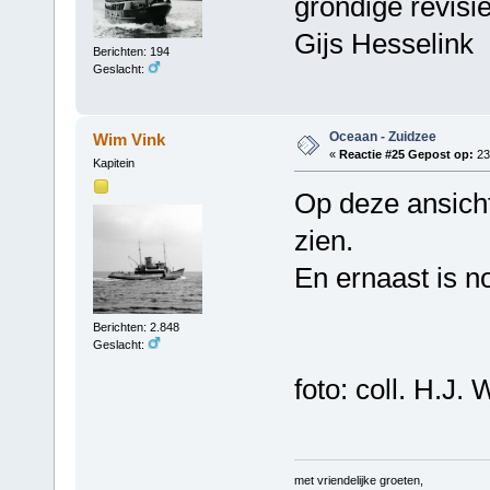
grondige revisi
Gijs Hesselink
Berichten: 194
Geslacht:
Oceaan - Zuidzee
Wim Vink
«
Reactie #25 Gepost op:
23 
Kapitein
Op deze ansicht
zien.
En ernaast is n
Berichten: 2.848
Geslacht:
foto: coll. H.J. 
met vriendelijke groeten,