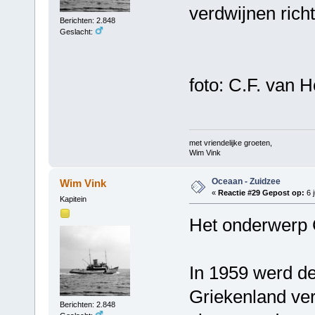
verdwijnen rich
Berichten: 2.848
Geslacht:
foto: C.F. van H
met vriendelijke groeten,
Wim Vink
Oceaan - Zuidzee
Wim Vink
«
Reactie #29 Gepost op:
6 j
Kapitein
Het onderwerp Gr
In 1959 werd d
Griekenland ver
Berichten: 2.848