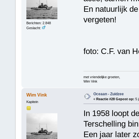
En natuurlijk de
vergeten!
Berichten: 2.848
Geslacht:
foto: C.F. van H
met vriendelijke groeten,
Wim Vink
Oceaan - Zuidzee
Wim Vink
«
Reactie #28 Gepost op:
5 j
Kapitein
In 1958 loopt d
Terschelling bi
Een jaar later z