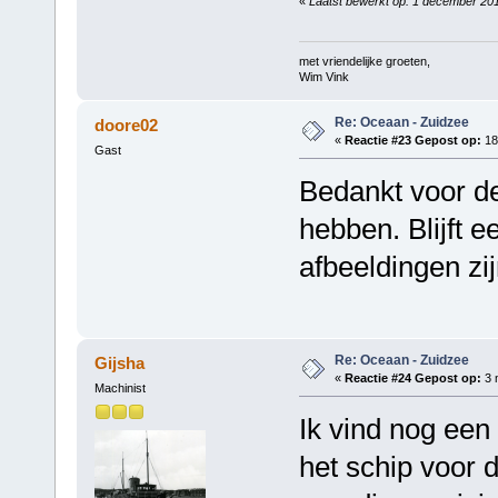
«
Laatst bewerkt op: 1 december 201
met vriendelijke groeten,
Wim Vink
Re: Oceaan - Zuidzee
doore02
«
Reactie #23 Gepost op:
18
Gast
Bedankt voor de
hebben. Blijft 
afbeeldingen zij
Re: Oceaan - Zuidzee
Gijsha
«
Reactie #24 Gepost op:
3 
Machinist
Ik vind nog een 
het schip voor 