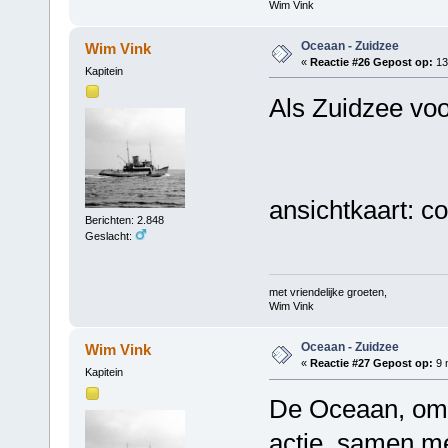
Wim Vink
Oceaan - Zuidzee
Wim Vink
«
Reactie #26 Gepost op:
13
Kapitein
Als Zuidzee voo
ansichtkaart: co
Berichten: 2.848
Geslacht:
met vriendelijke groeten,
Wim Vink
Oceaan - Zuidzee
Wim Vink
«
Reactie #27 Gepost op:
9 
Kapitein
De Oceaan, oms
actie, samen me