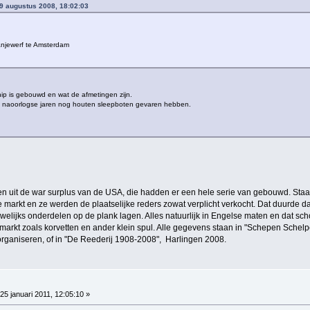
19 augustus 2008, 18:02:03
anjewerf te Amsterdam
hip is gebouwd en wat de afmetingen zijn.
 in de naoorlogse jaren nog houten sleepboten gevaren hebben.
 uit de war surplus van de USA, die hadden er een hele serie van gebouwd. Sta
e markt en ze werden de plaatselijke reders zowat verplicht verkocht. Dat duurde 
elijks onderdelen op de plank lagen. Alles natuurlijk in Engelse maten en dat sch
markt zoals korvetten en ander klein spul. Alle gegevens staan in "Schepen Schelp
organiseren, of in "De Reederij 1908-2008", Harlingen 2008.
25 januari 2011, 12:05:10 »