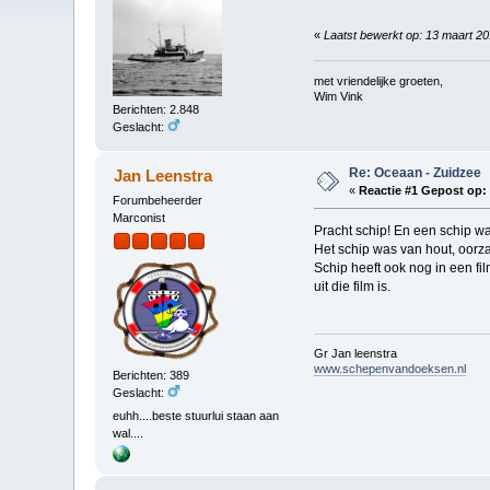
«
Laatst bewerkt op: 13 maart 2
met vriendelijke groeten,
Wim Vink
Berichten: 2.848
Geslacht:
Re: Oceaan - Zuidzee
Jan Leenstra
«
Reactie #1 Gepost op:
Forumbeheerder
Marconist
Pracht schip! En een schip w
Het schip was van hout, oorz
Schip heeft ook nog in een fi
uit die film is.
Gr Jan leenstra
www.schepenvandoeksen.nl
Berichten: 389
Geslacht:
euhh....beste stuurlui staan aan
wal....