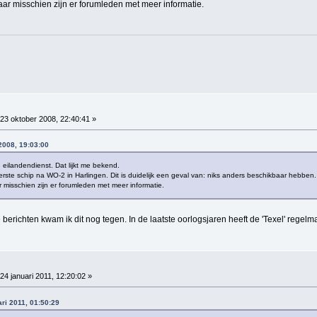
aar misschien zijn er forumleden met meer informatie.
23 oktober 2008, 22:40:41 »
2008, 19:03:00
e eilandendienst. Dat lijkt me bekend.
erste schip na WO-2 in Harlingen. Dit is duidelijk een geval van: niks anders beschikbaar hebben.
r misschien zijn er forumleden met meer informatie.
berichten kwam ik dit nog tegen. In de laatste oorlogsjaren heeft de 'Texel' regelm
24 januari 2011, 12:20:02 »
ari 2011, 01:50:29