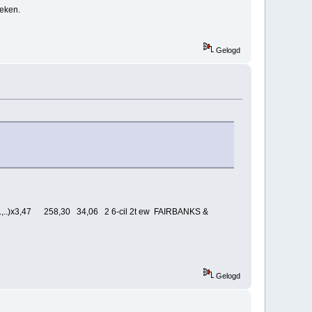
oeken.
Gelogd
,..)x3,47 258,30 34,06 2 6-cil 2t ew FAIRBANKS &
Gelogd