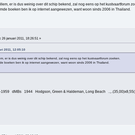
llem, er is dus weinig over dit schip bekend, zal nog eens op het kustvaartforum z
mde boeken ben ik op internet aangewezen, want woon sinds 2006 in Thailand.
:
26 januari 2011, 18:26:51 »
ari 2011, 12:05:10
em, er is dus weinig over dit schip bekend, zal nog eens op het kustvaartforum zoeken.
e boeken ben ik op internet aangewezen, want woon sinds 2006 in Thailand.
959 dMBs 1944 Hodgson, Green & Haldeman, Long Beach ..,..(35,00)x8,55(.