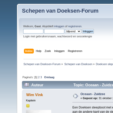
Schepen van Doeksen-Forum
Welkom,
Gast
. Alsjeblieft
inloggen
of
registreren
.
Login met gebruikersnaam, wachtwoord en sessielengte
Index
Help
Zoek
Inloggen
Registreren
Schepen van Doeksen-Forum
»
Schepen van Doeksen
»
Doeksen slep
Pagina's: [
1
]
2
3
Omlaag
Auteur
Topic: Oceaan - Zuidze
Oceaan - Zuidzee
Wim Vink
«
Gepost op:
31 oktober 
Kapitein
Een Doeksen sleepboot met een
aan de andere kant van de st