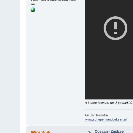
wal....
«
Laatst bewerkt op: 8 januari 2
Gr Jan leenstra
www.schepenvandoeksen.nl
Oceaan - Zuidzee
Wim Vink