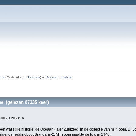
ers
(Moderator:
L.Noorman
) »
Oceaan - Zuidzee
e (gelezen 87335 keer)
2005, 17:06:49 »
 wat stille historie: de Oceaan (later Zuidzee). In de collectie van mijn oom, D. S
eiger de reddingboot Brandaris-2. Mijn oom maakte de foto in 1948.