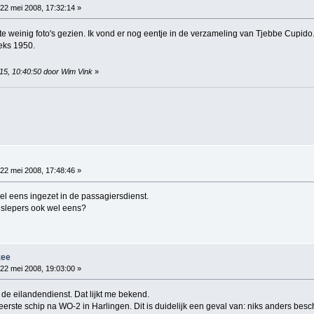
22 mei 2008, 17:32:14 »
e weinig foto's gezien. Ik vond er nog eentje in de verzameling van Tjebbe Cupido.
eks 1950.
015, 10:40:50 door Wim Vink
»
22 mei 2008, 17:48:46 »
l eens ingezet in de passagiersdienst.
 slepers ook wel eens?
zee
22 mei 2008, 19:03:00 »
 de eilandendienst. Dat lijkt me bekend.
 eerste schip na WO-2 in Harlingen. Dit is duidelijk een geval van: niks anders bes