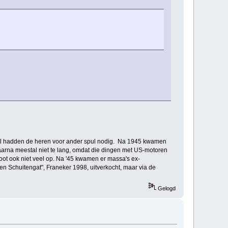
al hadden de heren voor ander spul nodig. Na 1945 kwamen
daarna meestal niet te lang, omdat die dingen met US-motoren
oot ook niet veel op. Na '45 kwamen er massa's ex-
en Schuitengat", Franeker 1998, uitverkocht, maar via de
Gelogd