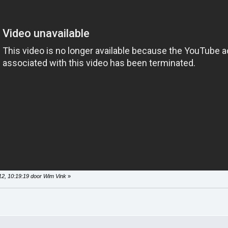
012, 10:19:19 door Wim Vink
»