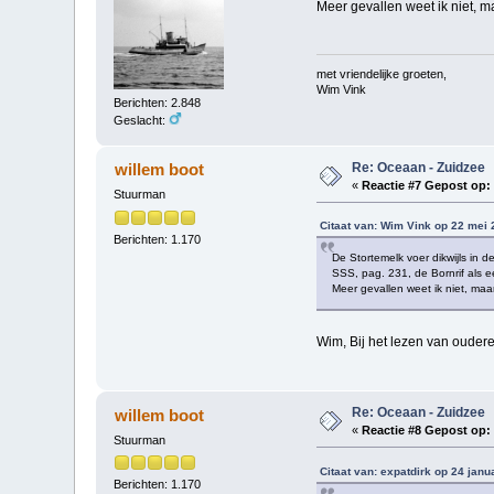
Meer gevallen weet ik niet, m
met vriendelijke groeten,
Wim Vink
Berichten: 2.848
Geslacht:
Re: Oceaan - Zuidzee
willem boot
«
Reactie #7 Gepost op:
Stuurman
Citaat van: Wim Vink op 22 mei 
Berichten: 1.170
De Stortemelk voer dikwijls in d
SSS, pag. 231, de Bornrif als e
Meer gevallen weet ik niet, maa
Wim, Bij het lezen van oudere 
Re: Oceaan - Zuidzee
willem boot
«
Reactie #8 Gepost op:
Stuurman
Citaat van: expatdirk op 24 janu
Berichten: 1.170