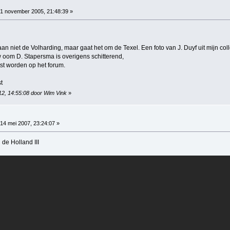
1 november 2005, 21:48:39 »
an niet de Volharding, maar gaat het om de Texel. Een foto van J. Duyf uit mijn col
w oom D. Stapersma is overigens schitterend,
t worden op het forum.
t
012, 14:55:08 door Wim Vink
»
14 mei 2007, 23:24:07 »
 de Holland III