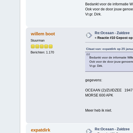
Bedankt voor de informatie Wi
Ook voor de door jouw genoe
Vr.gr. Dirk.
Re:Oceaan - Zuidzee
willem boot
«
Reactie #10 Gepost op
Stuurman
Citaat van: expatdirk op 25 janu
Berichten: 1.170
Bedankt voor de informatie Will
Ook voor de door jouw genoemd
Vr.gr. Dirk.
gegevens:
OCEAAN (2)/ZUIDZEE 1947-1
MORSE 600 APK
Meer heb ik niet.
Re:Oceaan - Zuidzee
expatdirk