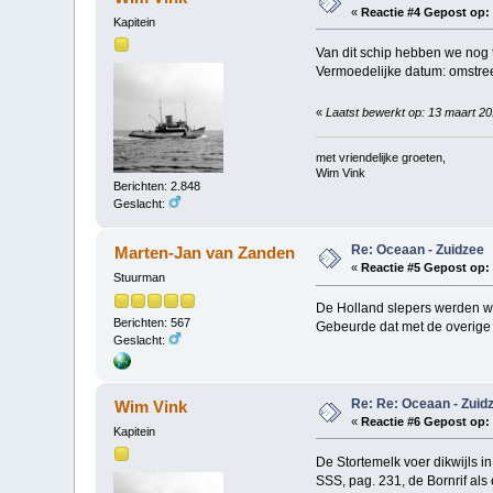
«
Reactie #4 Gepost op:
Kapitein
Van dit schip hebben we nog t
Vermoedelijke datum: omstre
«
Laatst bewerkt op: 13 maart 2
met vriendelijke groeten,
Wim Vink
Berichten: 2.848
Geslacht:
Re: Oceaan - Zuidzee
Marten-Jan van Zanden
«
Reactie #5 Gepost op:
Stuurman
De Holland slepers werden we
Berichten: 567
Gebeurde dat met de overige
Geslacht:
Re: Re: Oceaan - Zuid
Wim Vink
«
Reactie #6 Gepost op:
Kapitein
De Stortemelk voer dikwijls in
SSS, pag. 231, de Bornrif als