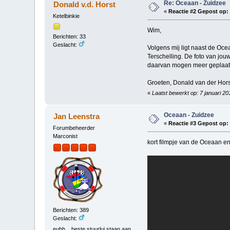
Re: Oceaan - Zuidzee
Donald v.d. Horst
«
Reactie #2 Gepost op:
Ketelbinkie
Wim,
Berichten: 33
Geslacht:
Volgens mij ligt naast de Ocea
Terschelling. De foto van jou
daarvan mogen meer geplaats
Groeten, Donald van der Hors
«
Laatst bewerkt op: 7 januari 2
Oceaan - Zuidzee
Jan Leenstra
«
Reactie #3 Gepost op:
Forumbeheerder
Marconist
kort filmpje van de Oceaan en
Berichten: 389
Geslacht:
euhh....beste stuurlui staan aan