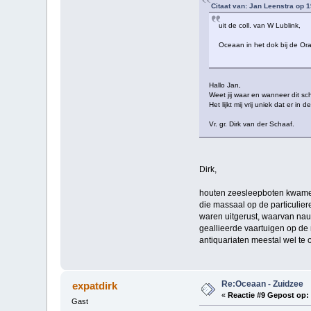
Citaat van: Jan Leenstra op 
uit de coll. van W Lublink,
Oceaan in het dok bij de Or
Hallo Jan,
Weet jij waar en wanneer dit sc
Het lijkt mij vrij uniek dat er
Vr. gr. Dirk van der Schaaf.
Dirk,
houten zeesleepboten kwamen
die massaal op de particulier
waren uitgerust, waarvan nauw
geallieerde vaartuigen op de 
antiquariaten meestal wel te 
Re:Oceaan - Zuidzee
expatdirk
«
Reactie #9 Gepost op:
Gast