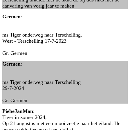
aanvaring van vorig jaar te maken
Germen
:
ms Tiger onderweg naar Terschelling.
West - Terschelling 17-7-2023
Gr. Germen
Germen
:
ms Tiger onderweg naar Terschelling
29-7-2024
Gr. Germen
PiebeJanMan
:
Tiger in zomer 2024;
Op 21 augustus met een mooi zeetje naar het eiland. Het
neusje pakte tweemaal een golf :)