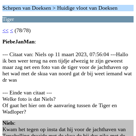
Schepen van Doeksen > Huidige vloot van Doeksen
Tiger
<<
<
(78/78)
PiebeJanMan
:
--- Citaat van: Niels op 11 maart 2023, 07:56:04 ---Hallo
ik ben weer terug na een tijdje afwezig te zijn geweest
maar zag net een foto van de tiger voor de jachthaven op
het wad met de skua van noord gat dr bij weet iemand wat
dr was
--- Einde van citaat ---
Welke foto is dat Niels?
Of gaat het hier om de aanvaring tussen de Tiger en
Wadloper?
Niels
:
Kwam het tegen op insta dat hij voor de jachthaven van
Terschelling draaide met de skua de bij dus niks met de