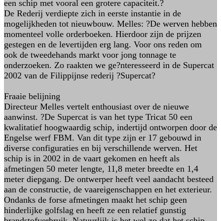
een schip met vooral een grotere capaciteit.?
De Rederij verdiepte zich in eerste instantie in de
mogelijkheden tot nieuwbouw. Melles: ?De werven hebben
momenteel volle orderboeken. Hierdoor zijn de prijzen
gestegen en de levertijden erg lang. Voor ons reden om
ook de tweedehands markt voor jong tonnage te
onderzoeken. Zo raakten we ge?nteresseerd in de Supercat
2002 van de Filippijnse rederij ?Supercat?
Fraaie belijning
Directeur Melles vertelt enthousiast over de nieuwe
aanwinst. ?De Supercat is van het type Tricat 50 een
kwalitatief hoogwaardig schip, indertijd ontworpen door de
Engelse werf FBM. Van dit type zijn er 17 gebouwd in
diverse configuraties en bij verschillende werven. Het
schip is in 2002 in de vaart gekomen en heeft als
afmetingen 50 meter lengte, 11,8 meter breedte en 1,4
meter diepgang. De ontwerper heeft veel aandacht besteed
aan de constructie, de vaareigenschappen en het exterieur.
Ondanks de forse afmetingen maakt het schip geen
hinderlijke golfslag en heeft ze een relatief gunstig
brandstofverbruik. Natuurlijk is het wel zo dat het schip