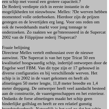
een schip met vooral een grotere capaciteit.?
De Rederij verdiepte zich in eerste instantie in de
mogelijkheden tot nieuwbouw. Melles: ?De werven hebben
momenteel volle orderboeken. Hierdoor zijn de prijzen
gestegen en de levertijden erg lang. Voor ons reden om
ook de tweedehands markt voor jong tonnage te
onderzoeken. Zo raakten we ge?nteresseerd in de Supercat
2002 van de Filippijnse rederij ?Supercat?
Fraaie belijning
Directeur Melles vertelt enthousiast over de nieuwe
aanwinst. ?De Supercat is van het type Tricat 50 een
kwalitatief hoogwaardig schip, indertijd ontworpen door de
Engelse werf FBM. Van dit type zijn er 17 gebouwd in
diverse configuraties en bij verschillende werven. Het
schip is in 2002 in de vaart gekomen en heeft als
afmetingen 50 meter lengte, 11,8 meter breedte en 1,4
meter diepgang. De ontwerper heeft veel aandacht besteed
aan de constructie, de vaareigenschappen en het exterieur.
Ondanks de forse afmetingen maakt het schip geen
hinderlijke golfslag en heeft ze een relatief gunstig
brandstofverbruik. Natuurlijk is het wel zo dat het schip