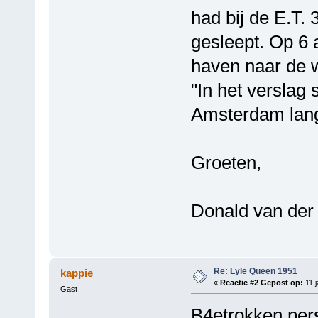
had bij de E.T.
gesleept. Op 6
haven naar de 
"In het verslag 
Amsterdam lang
Groeten,
Donald van der
Re: Lyle Queen 1951
kappie
«
Reactie #2 Gepost op:
11 j
Gast
B4etrokken pers