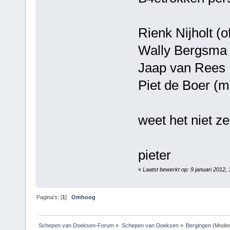
Rienk Nijholt (o
Wally Bergsma
Jaap van Rees
Piet de Boer (m
weet het niet z
pieter
«
Laatst bewerkt op: 9 januari 2012,
Pagina's: [
1
]
Omhoog
Schepen van Doeksen-Forum
»
Schepen van Doeksen
»
Bergingen
(Moder