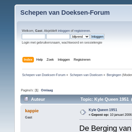
Schepen van Doeksen-Forum
Welkom,
Gast
. Alsjeblieft
inloggen
of
registreren
.
Login met gebruikersnaam, wachtwoord en sessielengte
Index
Help
Zoek
Inloggen
Registreren
Schepen van Doeksen-Forum
»
Schepen van Doeksen
»
Bergingen
(Moder
Pagina's: [
1
]
Omlaag
Auteur
Topic: Kyle Queen 1951 (
Kyle Queen 1951
kappie
«
Gepost op:
10 januari 2006
Gast
De Berging van