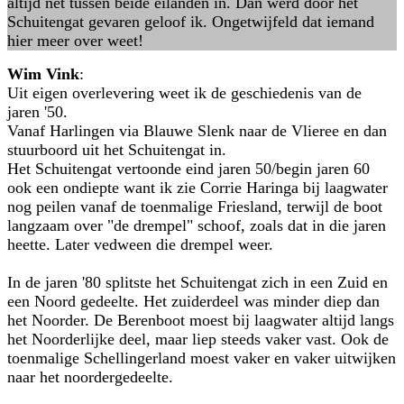
altijd net tussen beide eilanden in. Dan werd door het
Schuitengat gevaren geloof ik. Ongetwijfeld dat iemand
hier meer over weet!
Wim Vink
:
Uit eigen overlevering weet ik de geschiedenis van de
jaren '50.
Vanaf Harlingen via Blauwe Slenk naar de Vlieree en dan
stuurboord uit het Schuitengat in.
Het Schuitengat vertoonde eind jaren 50/begin jaren 60
ook een ondiepte want ik zie Corrie Haringa bij laagwater
nog peilen vanaf de toenmalige Friesland, terwijl de boot
langzaam over "de drempel" schoof, zoals dat in die jaren
heette. Later vedween die drempel weer.
In de jaren '80 splitste het Schuitengat zich in een Zuid en
een Noord gedeelte. Het zuiderdeel was minder diep dan
het Noorder. De Berenboot moest bij laagwater altijd langs
het Noorderlijke deel, maar liep steeds vaker vast. Ook de
toenmalige Schellingerland moest vaker en vaker uitwijken
naar het noordergedeelte.