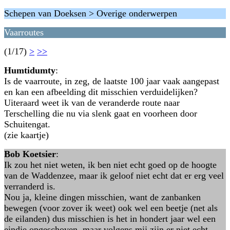
Schepen van Doeksen > Overige onderwerpen
Vaarroutes
(1/17)
>
>>
Humtidumty
:
Is de vaarroute, in zeg, de laatste 100 jaar vaak aangepast
en kan een afbeelding dit misschien verduidelijken?
Uiteraard weet ik van de veranderde route naar
Terschelling die nu via slenk gaat en voorheen door
Schuitengat.
(zie kaartje)
Bob Koetsier
:
Ik zou het niet weten, ik ben niet echt goed op de hoogte
van de Waddenzee, maar ik geloof niet echt dat er erg veel
verranderd is.
Nou ja, kleine dingen misschien, want de zanbanken
bewegen (voor zover ik weet) ook wel een beetje (net als
de eilanden) dus misschien is het in hondert jaar wel een
eindje opgeschoven, maar volgens mij zijn er niet echt