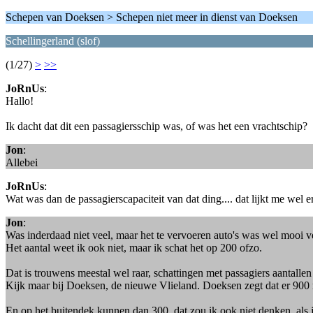
Schepen van Doeksen > Schepen niet meer in dienst van Doeksen
Schellingerland (slof)
(1/27)
>
>>
JoRnUs
:
Hallo!
Ik dacht dat dit een passagiersschip was, of was het een vrachtschip?
Jon
:
Allebei
JoRnUs
:
Wat was dan de passagierscapaciteit van dat ding.... dat lijkt me wel 
Jon
:
Was inderdaad niet veel, maar het te vervoeren auto's was wel mooi vee
Het aantal weet ik ook niet, maar ik schat het op 200 ofzo.
Dat is trouwens meestal wel raar, schattingen met passagiers aantallen 
Kijk maar bij Doeksen, de nieuwe Vlieland. Doeksen zegt dat er 900 me
En op het buitendek kunnen dan 300, dat zou ik ook niet denken, als je