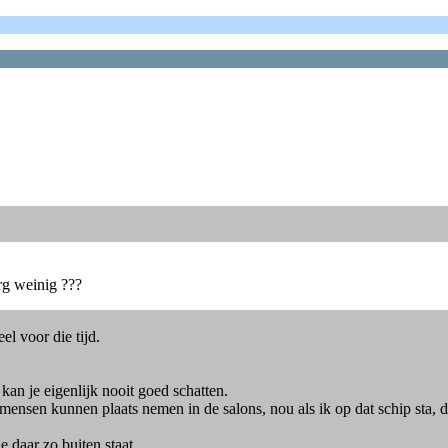
erg weinig ???
l voor die tijd.
kan je eigenlijk nooit goed schatten.
nsen kunnen plaats nemen in de salons, nou als ik op dat schip sta, de
 daar zo buiten staat.