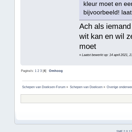
kleur moet en ee
bijvoorbeeld! laa
Ach als iemand 
wit kan en wil z
moet
«
Laatst bewerkt op: 14 april 2021,
Pagina's:
1
2
3
[
4
]
Omhoog
Schepen van Doeksen-Forum
»
Schepen van Doeksen
»
Overige onderwe
SMF 2.0.1