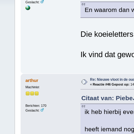
Geslacht:
En waarom dan 
Die koeieletters 
Ik vind dat gew
Re: Nieuwe vloot in de oud
arthur
«
Reactie #46 Gepost op:
14 
Machinist
Citaat van: Pieb
Berichten: 170
ik heb hierbij ev
Geslacht:
heeft iemand nog