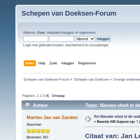
Schepen van Doeksen-Forum
Welkom,
Gast
. Alsjeblieft
inloggen
of
registreren
.
Login met gebruikersnaam, wachtwoord en sessielengte
Index
Help
Zoek
Inloggen
Registreren
Schepen van Doeksen-Forum
»
Schepen van Doeksen
»
Overige onderwe
Pagina's:
1
2
3
[
4
]
Omlaag
Auteur
Topic: Nieuwe vloot in de
Re:Nieuwe vloot in de oude
Marten-Jan van Zanden
«
Reactie #45 Gepost op:
7 j
Stuurman
Citaat van: Jan L
Berichten: 567