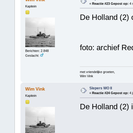
«
Reactie #23 Gepost op:
4 
Kapitein
De Holland (2)
foto: archief R
Berichten: 2.848
Geslacht:
met vriendelijke groeten,
Wim Vink
Slepers WO II
Wim Vink
«
Reactie #24 Gepost op:
4 j
Kapitein
De Holland (2) 