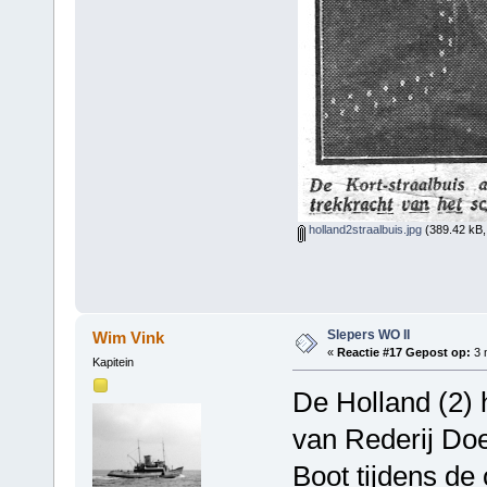
holland2straalbuis.jpg
(389.42 kB,
Slepers WO II
Wim Vink
«
Reactie #17 Gepost op:
3 
Kapitein
De Holland (2) 
van Rederij Doe
Boot tijdens de