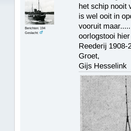
het schip nooit
is wel ooit in 
vooruit maar.....
Berichten: 194
Geslacht:
oorlogstooi hie
Reederij 1908-
Groet,
Gijs Hesselink