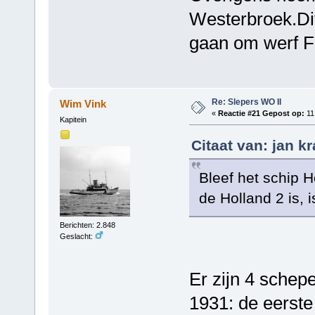
Westerbroek.Dit
gaan om werf F
Re: Slepers WO II
Wim Vink
«
Reactie #21 Gepost op:
11
Kapitein
Citaat van: jan k
Bleef het schip H
de Holland 2 is, 
Berichten: 2.848
Geslacht:
Er zijn 4 sche
1931: de eerste