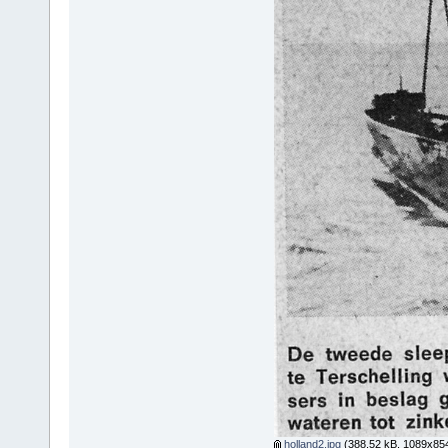
holland2.jpg
(388.52 kB, 1089x854