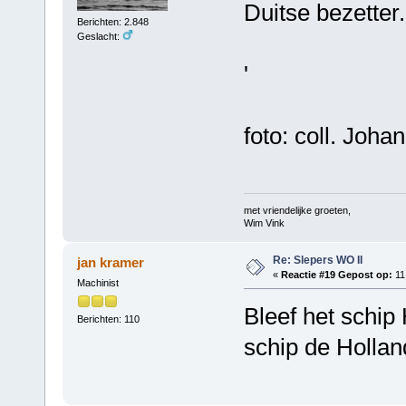
Duitse bezetter.
Berichten: 2.848
Geslacht:
'
foto: coll. Joha
met vriendelijke groeten,
Wim Vink
Re: Slepers WO II
jan kramer
«
Reactie #19 Gepost op:
11
Machinist
Bleef het schip 
Berichten: 110
schip de Holland