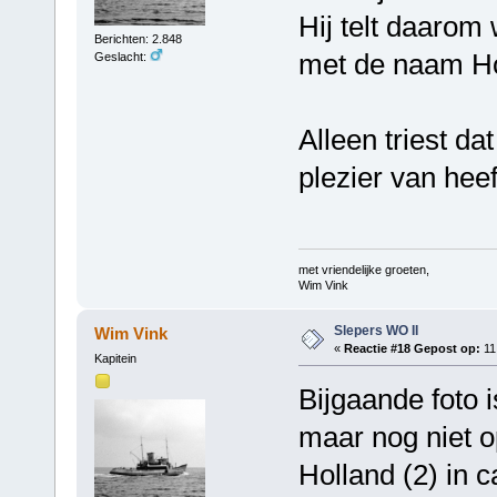
Hij telt daarom
Berichten: 2.848
met de naam Ho
Geslacht:
Alleen triest da
plezier van heef
met vriendelijke groeten,
Wim Vink
Slepers WO II
Wim Vink
«
Reactie #18 Gepost op:
11
Kapitein
Bijgaande foto 
maar nog niet o
Holland (2) in 