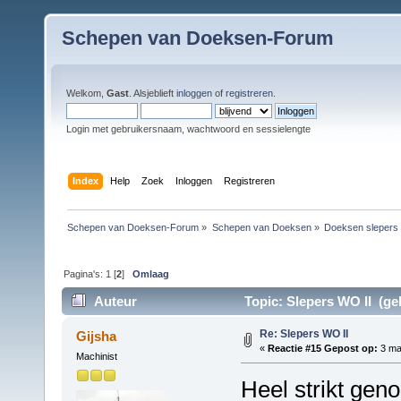
Schepen van Doeksen-Forum
Welkom,
Gast
. Alsjeblieft
inloggen
of
registreren
.
Login met gebruikersnaam, wachtwoord en sessielengte
Index
Help
Zoek
Inloggen
Registreren
Schepen van Doeksen-Forum
»
Schepen van Doeksen
»
Doeksen slepers
Pagina's:
1
[
2
]
Omlaag
Auteur
Topic: Slepers WO II (ge
Re: Slepers WO II
Gijsha
«
Reactie #15 Gepost op:
3 maa
Machinist
Heel strikt geno