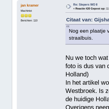
Re: Slepers WO II
jan kramer
«
Reactie #20 Gepost op:
11
Machinist
Citaat van: Gijsh
Berichten: 110
Nog een plaatje v
straalbuis.
Nu we toch wat i
foto is dus van 
Holland)
In het artikel 
Westbroek. Is z
de huidige Holl
Overigens neem 