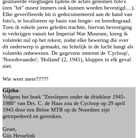
geallieerde vliegtuigen tijdens de acties genomen foto's
(een "hit" moest immers ook kunnen worden bevestigd....).
Elke geverifieerde hit is gedocumenteerd aan de hand van
foto's, te localiseren op basis van lengte- en breedtegraad.
Toen ik enkele jaren geleden trachtte, hiervan bevestiging
te verkrijgen vanuit het Imperial War Museum, kreeg ik
volstrekt nul op het rekest, zodat elke bewering die over
dit onderwerp is gemaakt, nu feitelijk in de lucht hangt als
volstrekt onbewezen. De gegevens omtrent de 'Cycloop',
'Noordsvaarder', 'Holland' (2, 1941), kloppen in elk geval
niet.
Wie weet meer?????
Gijsha
:
Volgens het boek "Zeeslepers onder de driekleur 1945-
1980" van Drs. C. de Haas zou de Cycloop op 29 april
1943 door een Britse MTB op de Noordzee zijn
getorpedeerd en gezonken.
Groet,
Gijs Hesselink