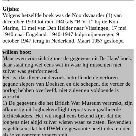
Gijsha
:
Volgens hetzelfde boek was de Noordsvaarder (1) van
december 1939 tot mei 1940 als "B.V. 1" bij de Kon.
Marine, 11 mei van Den Helder naar Vlissingen, 17 mei
1940 naar Engeland. 1940-1947 hulp-mijnenveger, 9
october 1947 terug in Nederland. Maart 1957 gesloopt.
willem boot
:
Maar even voorzichtig met de gegevens uit De Haas' boek,
daar staat nog wel eens wat in waar hij misschien niet
zuiver was geïnformeerd.
Feit is, dat divers onderzoek betreffende de verloren
gegane slepers van Doeksen en die schepen, die verder de
oorlog hebben overleefd, niet zuiver en voldoende is
verricht.
1) De gegevens die het British War Museum verstrekt, zijn
afkomstig uit logboeken/flight reports van geallieerde
luchteskaders. Het wil nogal eens bekend zijn, dat die
jongens niet altijd zuiver wisten waar ze zaten. Bovendien
is gebleken, dat het BWM de gewoonte heeft niks te doen
als je ze concrete vragen stelt.