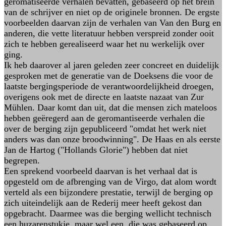
geromatiseerde verhalen bevatten, gebaseerd op het brein
van de schrijver en niet op de originele bronnen. De ergste
voorbeelden daarvan zijn de verhalen van Van den Burg en
anderen, die vette literatuur hebben verspreid zonder ooit
zich te hebben gerealiseerd waar het nu werkelijk over
ging.
Ik heb daarover al jaren geleden zeer concreet en duidelijk
gesproken met de generatie van de Doeksens die voor de
laatste bergingsperiode de verantwoordelijkheid droegen,
overigens ook met de directe en laatste nazaat van Zur
Mühlen. Daar komt dan uit, dat die mensen zich mateloos
hebben geëregerd aan de geromantiseerde verhalen die
over de berging zijn gepubliceerd "omdat het werk niet
anders was dan onze broodwinning". De Haas en als eerste
Jan de Hartog ("Hollands Glorie") hebben dat niet
begrepen.
Een sprekend voorbeeld daarvan is het verhaal dat is
opgesteld om de afbrenging van de Virgo, dat alom wordt
verteld als een bijzondere prestatie, terwijl de berging op
zich uiteindelijk aan de Rederij meer heeft gekost dan
opgebracht. Daarmee was die berging wellicht technisch
een huzarenstukje, maar wel een, die was gebaseerd op