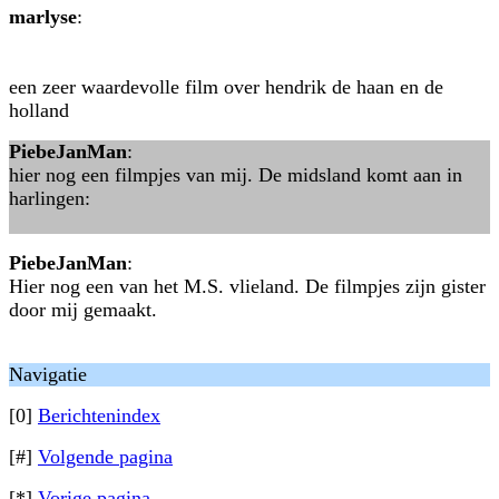
marlyse
:
een zeer waardevolle film over hendrik de haan en de
holland
PiebeJanMan
:
hier nog een filmpjes van mij. De midsland komt aan in
harlingen:
PiebeJanMan
:
Hier nog een van het M.S. vlieland. De filmpjes zijn gister
door mij gemaakt.
Navigatie
[0]
Berichtenindex
[#]
Volgende pagina
[*]
Vorige pagina