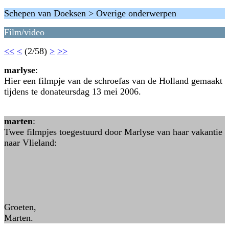
Schepen van Doeksen > Overige onderwerpen
Film/video
<<
<
(2/58)
>
>>
marlyse
:
Hier een filmpje van de schroefas van de Holland gemaakt
tijdens te donateursdag 13 mei 2006.
marten
:
Twee filmpjes toegestuurd door Marlyse van haar vakantie
naar Vlieland:
Groeten,
Marten.