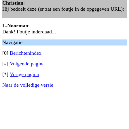
Christian
:
Hij bedoelt deze (er zat een foutje in de opgegeven URL):
L.Noorman
:
Dank! Foutje inderdaad...
Navigatie
[0]
Berichtenindex
[#]
Volgende pagina
[*]
Vorige pagina
Naar de volledige versie