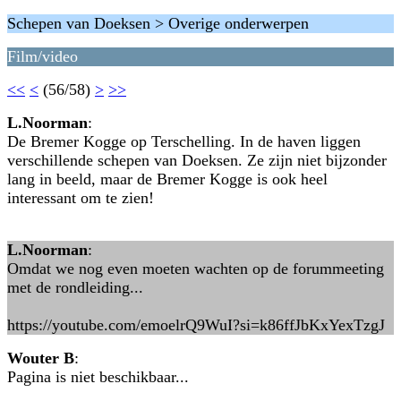
Schepen van Doeksen > Overige onderwerpen
Film/video
<<
<
(56/58)
>
>>
L.Noorman
:
De Bremer Kogge op Terschelling. In de haven liggen
verschillende schepen van Doeksen. Ze zijn niet bijzonder
lang in beeld, maar de Bremer Kogge is ook heel
interessant om te zien!
L.Noorman
:
Omdat we nog even moeten wachten op de forummeeting
met de rondleiding...
https://youtube.com/emoelrQ9WuI?si=k86ffJbKxYexTzgJ
Wouter B
:
Pagina is niet beschikbaar...