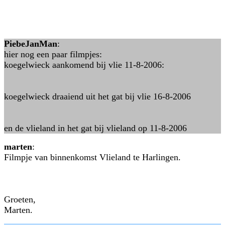
PiebeJanMan
:
hier nog een paar filmpjes:
koegelwieck aankomend bij vlie 11-8-2006:
koegelwieck draaiend uit het gat bij vlie 16-8-2006
en de vlieland in het gat bij vlieland op 11-8-2006
marten
:
Filmpje van binnenkomst Vlieland te Harlingen.
Groeten,
Marten.