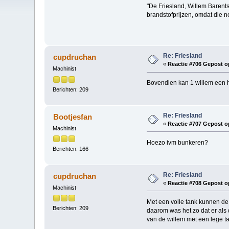
"De Friesland, Willem Barents
brandstofprijzen, omdat die 
Re: Friesland
cupdruchan
«
Reactie #706 Gepost o
Machinist
Bovendien kan 1 willem een h
Berichten: 209
Re: Friesland
Bootjesfan
«
Reactie #707 Gepost o
Machinist
Hoezo ivm bunkeren?
Berichten: 166
Re: Friesland
cupdruchan
«
Reactie #708 Gepost o
Machinist
Met een volle tank kunnen de
Berichten: 209
daarom was het zo dat er als
van de willem met een lege t