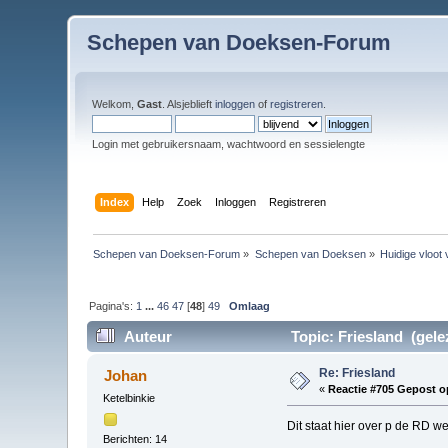
Schepen van Doeksen-Forum
Welkom,
Gast
. Alsjeblieft
inloggen
of
registreren
.
Login met gebruikersnaam, wachtwoord en sessielengte
Index
Help
Zoek
Inloggen
Registreren
Schepen van Doeksen-Forum
»
Schepen van Doeksen
»
Huidige vloot
Pagina's:
1
...
46
47
[
48
]
49
Omlaag
Auteur
Topic: Friesland (gele
Re: Friesland
Johan
«
Reactie #705 Gepost o
Ketelbinkie
Dit staat hier over p de RD we
Berichten: 14