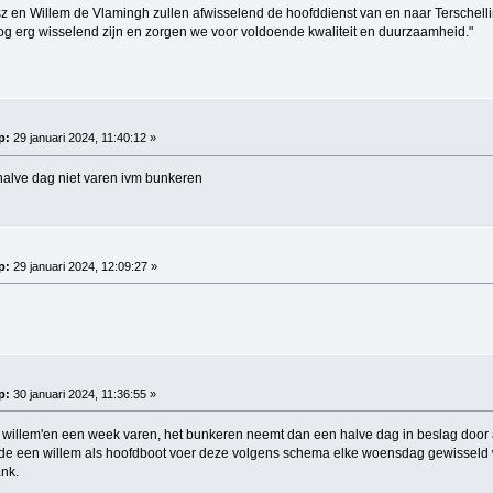
z en Willem de Vlamingh zullen afwisselend de hoofddienst van en naar Terschelli
nog erg wisselend zijn en zorgen we voor voldoende kwaliteit en duurzaamheid."
p:
29 januari 2024, 11:40:12 »
alve dag niet varen ivm bunkeren
p:
29 januari 2024, 12:09:27 »
p:
30 januari 2024, 11:36:55 »
 willem'en een week varen, het bunkeren neemt dan een halve dag in beslag door 
 de een willem als hoofdboot voer deze volgens schema elke woensdag gewisseld 
ank.