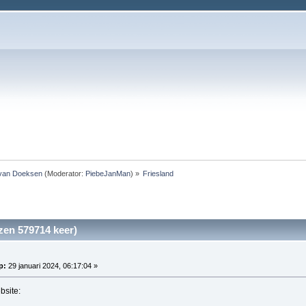
 van Doeksen
(Moderator:
PiebeJanMan
) »
Friesland 
zen 579714 keer)
p:
29 januari 2024, 06:17:04 »
bsite: