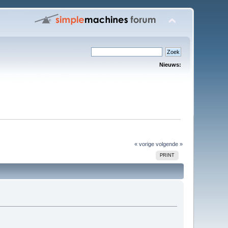
Nieuws:
« vorige
volgende »
PRINT