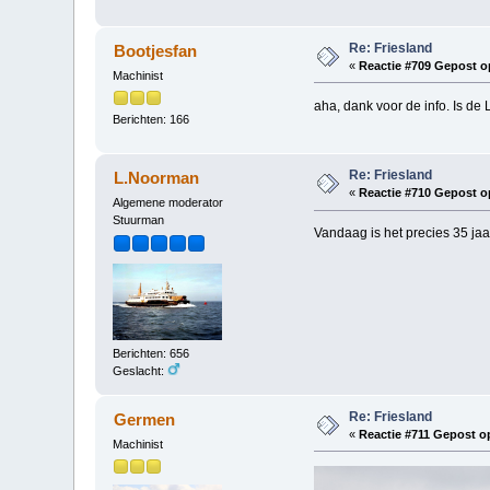
Re: Friesland
Bootjesfan
«
Reactie #709 Gepost o
Machinist
aha, dank voor de info. Is d
Berichten: 166
Re: Friesland
L.Noorman
«
Reactie #710 Gepost o
Algemene moderator
Stuurman
Vandaag is het precies 35 jaa
Berichten: 656
Geslacht:
Re: Friesland
Germen
«
Reactie #711 Gepost o
Machinist