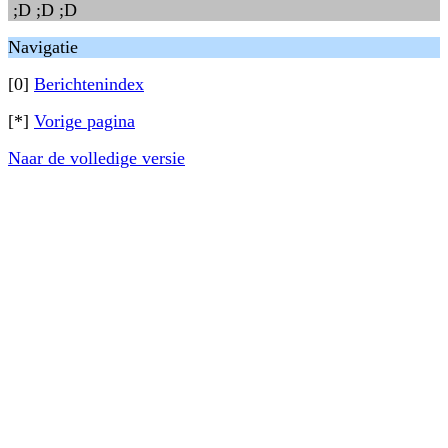
;D ;D ;D
Navigatie
[0]
Berichtenindex
[*]
Vorige pagina
Naar de volledige versie