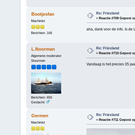
Re: Friesland
Bootjesfan
«
Reactie #709 Gepost o
Machinist
aha, dank voor de info. Is d
Berichten: 166
Re: Friesland
L.Noorman
«
Reactie #710 Gepost o
Algemene moderator
Stuurman
Vandaag is het precies 35 jaa
Berichten: 656
Geslacht:
Re: Friesland
Germen
«
Reactie #711 Gepost o
Machinist