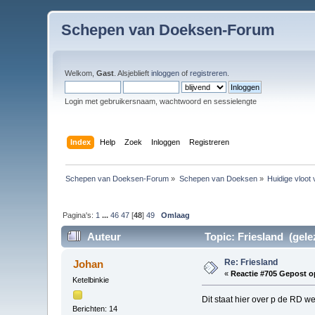
Schepen van Doeksen-Forum
Welkom,
Gast
. Alsjeblieft
inloggen
of
registreren
.
Login met gebruikersnaam, wachtwoord en sessielengte
Index
Help
Zoek
Inloggen
Registreren
Schepen van Doeksen-Forum
»
Schepen van Doeksen
»
Huidige vloot
Pagina's:
1
...
46
47
[
48
]
49
Omlaag
Auteur
Topic: Friesland (gele
Re: Friesland
Johan
«
Reactie #705 Gepost o
Ketelbinkie
Dit staat hier over p de RD we
Berichten: 14