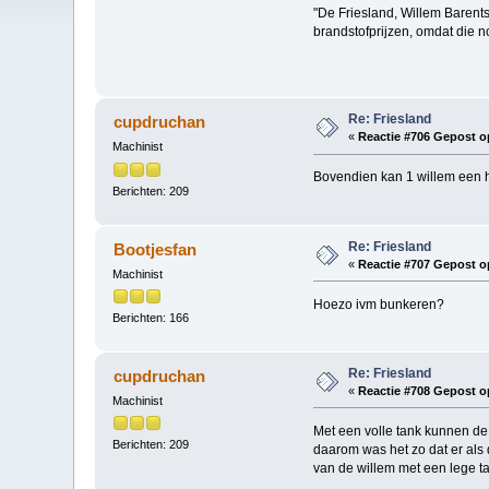
"De Friesland, Willem Barents
brandstofprijzen, omdat die 
Re: Friesland
cupdruchan
«
Reactie #706 Gepost o
Machinist
Bovendien kan 1 willem een h
Berichten: 209
Re: Friesland
Bootjesfan
«
Reactie #707 Gepost o
Machinist
Hoezo ivm bunkeren?
Berichten: 166
Re: Friesland
cupdruchan
«
Reactie #708 Gepost o
Machinist
Met een volle tank kunnen de
Berichten: 209
daarom was het zo dat er als
van de willem met een lege t