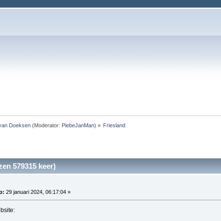
 van Doeksen
(Moderator:
PiebeJanMan
) »
Friesland 
zen 579315 keer)
p:
29 januari 2024, 06:17:04 »
bsite: