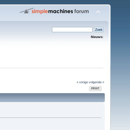
Nieuws:
« vorige
volgende »
PRINT