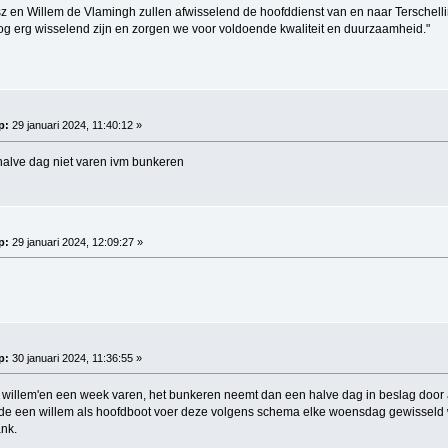
z en Willem de Vlamingh zullen afwisselend de hoofddienst van en naar Terschelli
nog erg wisselend zijn en zorgen we voor voldoende kwaliteit en duurzaamheid."
p:
29 januari 2024, 11:40:12 »
alve dag niet varen ivm bunkeren
p:
29 januari 2024, 12:09:27 »
p:
30 januari 2024, 11:36:55 »
 willem'en een week varen, het bunkeren neemt dan een halve dag in beslag door 
 de een willem als hoofdboot voer deze volgens schema elke woensdag gewisseld 
ank.