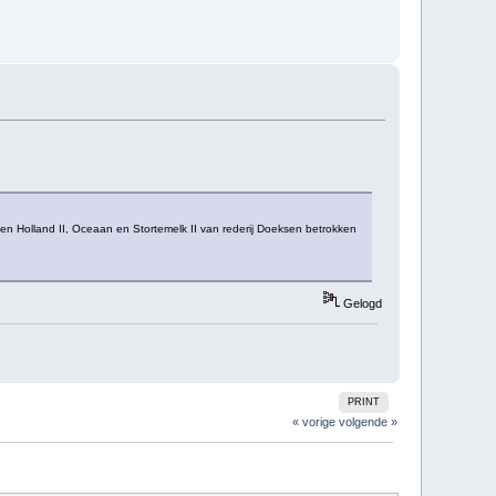
en Holland II, Oceaan en Stortemelk II van rederij Doeksen betrokken
Gelogd
PRINT
« vorige
volgende »