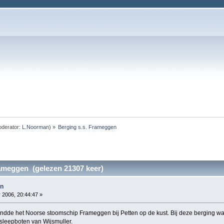
derator:
L.Noorman
) »
Berging s.s. Frameggen
rameggen (gelezen 21307 keer)
en
2006, 20:44:47 »
andde het Noorse stoomschip Frameggen bij Petten op de kust. Bij deze berging wa
 sleepboten van Wijsmuller.