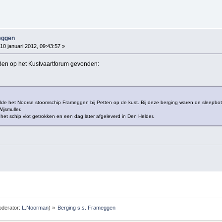
eggen
10 januari 2012, 09:43:57 »
en op het Kustvaartforum gevonden:
ndde het Noorse stoomschip Frameggen bij Petten op de kust. Bij deze berging waren de sleepbot
ijsmuller.
et schip vlot getrokken en een dag later afgeleverd in Den Helder.
derator:
L.Noorman
) »
Berging s.s. Frameggen