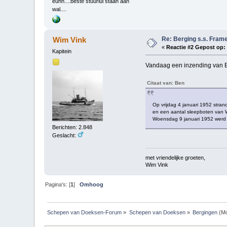
euhh....beste stuurlui staan aan
wal....
Re: Berging s.s. Fram
Wim Vink
«
Reactie #2 Gepost op:
Kapitein
Vandaag een inzending van B
Citaat van: Ben
Op vrijdag 4 januari 1952 stra
en een aantal sleepboten van W
Woensdag 9 januari 1952 werd h
Berichten: 2.848
Geslacht:
met vriendelijke groeten,
Wim Vink
Pagina's: [
1
]
Omhoog
Schepen van Doeksen-Forum
»
Schepen van Doeksen
»
Bergingen
(Mo