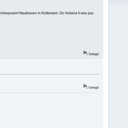
scheepswerf Waalhaven in Rotterdam. De Holland II was pas
Gelogd
Gelogd