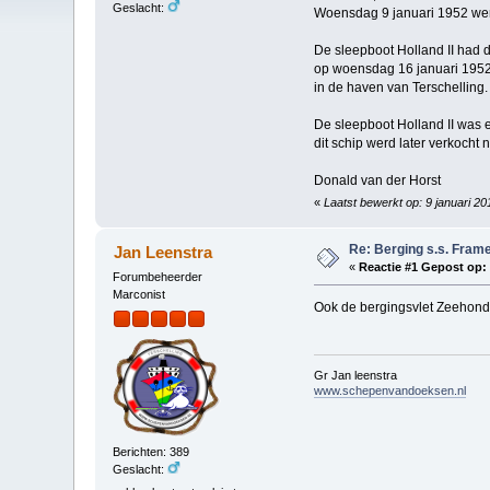
Geslacht:
Woensdag 9 januari 1952 werd
De sleepboot Holland II had 
op woensdag 16 januari 1952
in de haven van Terschelling.
De sleepboot Holland II was 
dit schip werd later verkocht n
Donald van der Horst
«
Laatst bewerkt op: 9 januari 2
Re: Berging s.s. Fram
Jan Leenstra
«
Reactie #1 Gepost op:
Forumbeheerder
Marconist
Ook de bergingsvlet Zeehond 
Gr Jan leenstra
www.schepenvandoeksen.nl
Berichten: 389
Geslacht: