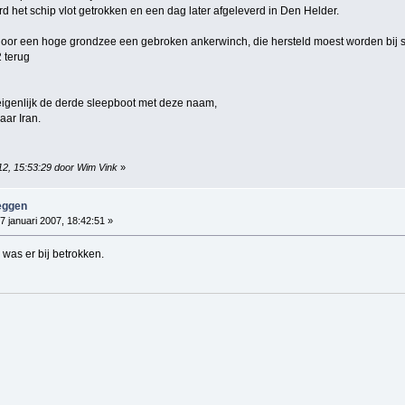
 het schip vlot getrokken en een dag later afgeleverd in Den Helder.
door een hoge grondzee een gebroken ankerwinch, die hersteld moest worden bij 
 terug
eigenlijk de derde sleepboot met deze naam,
aar Iran.
012, 15:53:29 door Wim Vink
»
eggen
7 januari 2007, 18:42:51 »
was er bij betrokken.