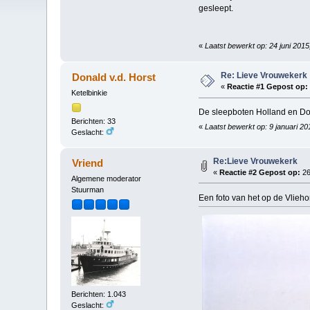
gesleept.
«
Laatst bewerkt op: 24 juni 201
Re: Lieve Vrouwekerk
Donald v.d. Horst
«
Reactie #1 Gepost op:
Ketelbinkie
De sleepboten Holland en Do
Berichten: 33
«
Laatst bewerkt op: 9 januari 2
Geslacht:
Re:Lieve Vrouwekerk
Vriend
«
Reactie #2 Gepost op:
26
Algemene moderator
Stuurman
Een foto van het op de Vlieh
Berichten: 1.043
Geslacht: