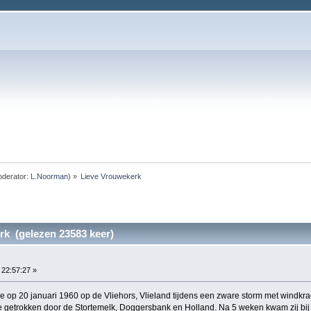
derator:
L.Noorman
) »
Lieve Vrouwekerk
rk (gelezen 23583 keer)
 22:57:27 »
op 20 januari 1960 op de Vliehors, Vlieland tijdens een zware storm met windkrac
ee getrokken door de Stortemelk, Doggersbank en Holland. Na 5 weken kwam zij bij 