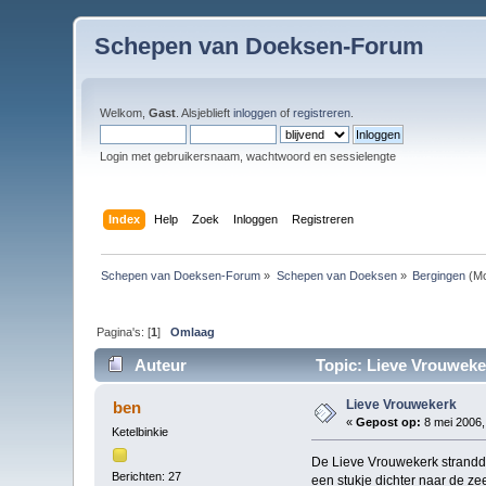
Schepen van Doeksen-Forum
Welkom,
Gast
. Alsjeblieft
inloggen
of
registreren
.
Login met gebruikersnaam, wachtwoord en sessielengte
Index
Help
Zoek
Inloggen
Registreren
Schepen van Doeksen-Forum
»
Schepen van Doeksen
»
Bergingen
(Mo
Pagina's: [
1
]
Omlaag
Auteur
Topic: Lieve Vrouweke
Lieve Vrouwekerk
ben
«
Gepost op:
8 mei 2006,
Ketelbinkie
De Lieve Vrouwekerk strandde 
Berichten: 27
een stukje dichter naar de z