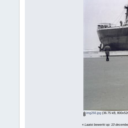
img266.jpg
(36.75 kB, 800x526
«
Laatst bewerkt op: 10 decemb