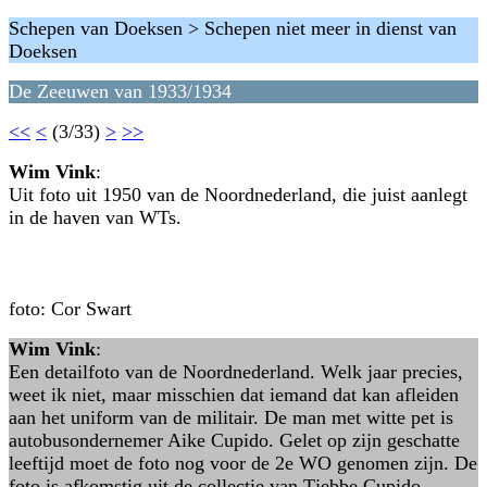
Schepen van Doeksen > Schepen niet meer in dienst van
Doeksen
De Zeeuwen van 1933/1934
<<
<
(3/33)
>
>>
Wim Vink
:
Uit foto uit 1950 van de Noordnederland, die juist aanlegt
in de haven van WTs.
foto: Cor Swart
Wim Vink
:
Een detailfoto van de Noordnederland. Welk jaar precies,
weet ik niet, maar misschien dat iemand dat kan afleiden
aan het uniform van de militair. De man met witte pet is
autobusondernemer Aike Cupido. Gelet op zijn geschatte
leeftijd moet de foto nog voor de 2e WO genomen zijn. De
foto is afkomstig uit de collectie van Tjebbe Cupido.