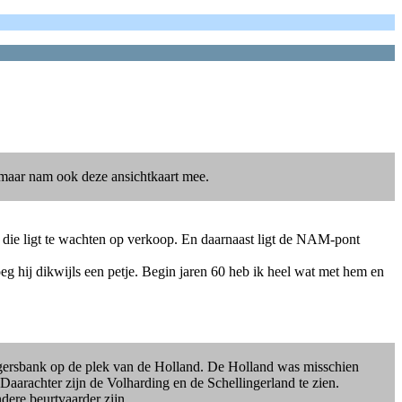
 maar nam ook deze ansichtkaart mee.
 die ligt te wachten op verkoop. En daarnaast ligt de NAM-pont
eg hij dikwijls een petje. Begin jaren 60 heb ik heel wat met hem en
Doggersbank op de plek van de Holland. De Holland was misschien
aarachter zijn de Volharding en de Schellingerland te zien.
dere beurtvaarder zijn.