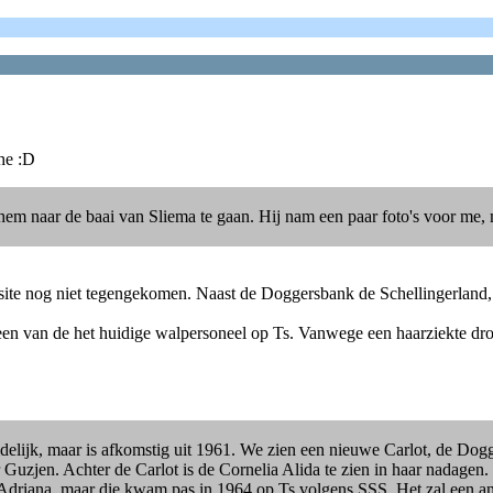
 he :D
 hem naar de baai van Sliema te gaan. Hij nam een paar foto's voor me,
 site nog niet tegengekomen. Naast de Doggersbank de Schellingerland,
, een van de het huidige walpersoneel op Ts. Vanwege een haarziekte dro
 duidelijk, maar is afkomstig uit 1961. We zien een nieuwe Carlot, de 
jen. Achter de Carlot is de Cornelia Alida te zien in haar nadagen. D
e Adriana, maar die kwam pas in 1964 op Ts volgens SSS. Het zal een an