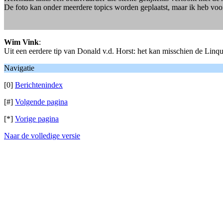
De foto kan onder meerdere topics worden geplaatst, maar ik heb voo
Wim Vink
:
Uit een eerdere tip van Donald v.d. Horst: het kan misschien de Lin
Navigatie
[0]
Berichtenindex
[#]
Volgende pagina
[*]
Vorige pagina
Naar de volledige versie