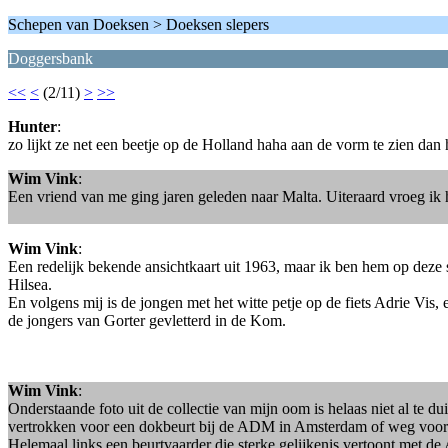
Schepen van Doeksen > Doeksen slepers
Doggersbank
<<
<
(2/11)
>
>>
Hunter
:
zo lijkt ze net een beetje op de Holland haha aan de vorm te zien dan
Wim Vink
:
Een vriend van me ging jaren geleden naar Malta. Uiteraard vroeg ik
Wim Vink
:
Een redelijk bekende ansichtkaart uit 1963, maar ik ben hem op deze
Hilsea.
En volgens mij is de jongen met het witte petje op de fiets Adrie Vis
de jongers van Gorter gevletterd in de Kom.
Wim Vink
:
Onderstaande foto uit de collectie van mijn oom is helaas niet al te
vertrokken voor een dokbeurt bij de ADM in Amsterdam of weg voor Guz
Helemaal links een beurtvaarder die sterke gelijkenis vertoont met d