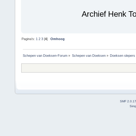
Archief Henk T
Pagina's:
1
2
3
[
4
]
Omhoog
Schepen van Doeksen-Forum
»
Schepen van Doeksen
»
Doeksen slepers
SMF 2.0.1
Simp