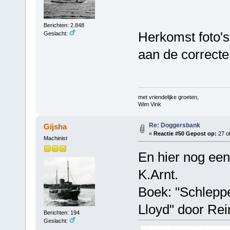
Berichten: 2.848
Herkomst foto's
Geslacht:
aan de correcte
met vriendelijke groeten,
Wim Vink
Re: Doggersbank
Gijsha
«
Reactie #50 Gepost op:
27 ok
Machinist
En hier nog een
K.Arnt.
Boek: "Schlepp
Lloyd" door Re
Berichten: 194
Geslacht: