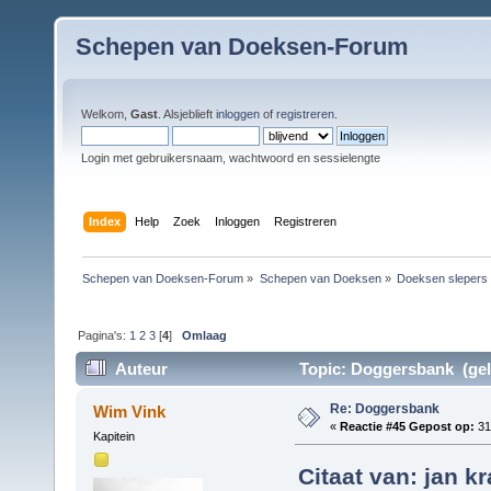
Schepen van Doeksen-Forum
Welkom,
Gast
. Alsjeblieft
inloggen
of
registreren
.
Login met gebruikersnaam, wachtwoord en sessielengte
Index
Help
Zoek
Inloggen
Registreren
Schepen van Doeksen-Forum
»
Schepen van Doeksen
»
Doeksen slepers
Pagina's:
1
2
3
[
4
]
Omlaag
Auteur
Topic: Doggersbank (gel
Re: Doggersbank
Wim Vink
«
Reactie #45 Gepost op:
31
Kapitein
Citaat van: jan 