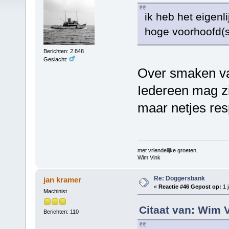
ik heb het eigenl
hoge voorhoofd(st
Berichten: 2.848
Geslacht:
Over smaken valt
Iedereen mag zi
maar netjes re
met vriendelijke groeten,
Wim Vink
Re: Doggersbank
jan kramer
«
Reactie #46 Gepost op:
1 j
Machinist
Citaat van: Wim 
Berichten: 110