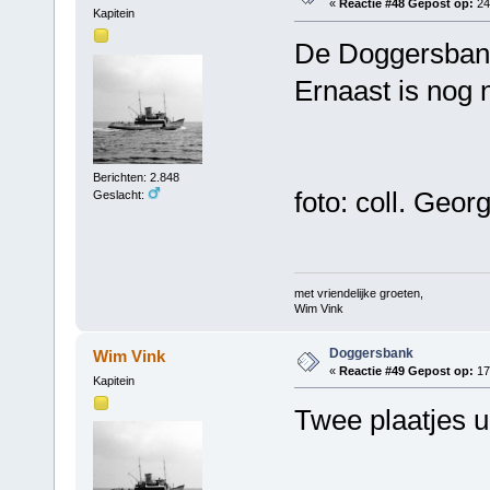
«
Reactie #48 Gepost op:
24
Kapitein
De Doggersbank
Ernaast is nog n
Berichten: 2.848
foto: coll. Geor
Geslacht:
met vriendelijke groeten,
Wim Vink
Doggersbank
Wim Vink
«
Reactie #49 Gepost op:
17
Kapitein
Twee plaatjes ui