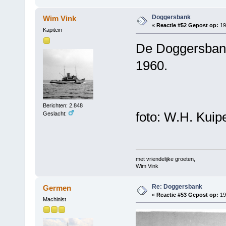
Doggersbank
Wim Vink
«
Reactie #52 Gepost op:
19
Kapitein
De Doggersbank
1960.
Berichten: 2.848
foto: W.H. Kuip
Geslacht:
met vriendelijke groeten,
Wim Vink
Re: Doggersbank
Germen
«
Reactie #53 Gepost op:
19 
Machinist