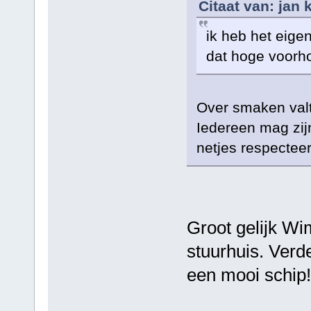
Citaat van: jan
ik heb het eige
dat hoge voorho
Over smaken valt n
Iedereen mag zij
netjes respectee
Groot gelijk Wi
stuurhuis. Verde
een mooi schip!