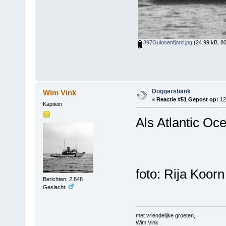
397Gulosenfjord.jpg
(24.99 kB, 8
Doggersbank
Wim Vink
«
Reactie #51 Gepost op:
12 
Kapitein
Als Atlantic Oc
foto: Rija Koorn
Berichten: 2.848
Geslacht:
met vriendelijke groeten,
Wim Vink