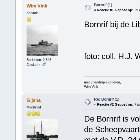
Bornrif (1)
Wim Vink
«
Reactie #1 Gepost op:
29 
Kapitein
Bornrif bij de L
foto: coll. H.J. 
Berichten: 2.848
Geslacht:
met vriendelijke groeten,
Wim Vink
Re: Bornrif (1)
Gijsha
«
Reactie #2 Gepost op:
7 ju
Machinist
De Bornrif is v
de Scheepvaart 
met de V.D. 24 