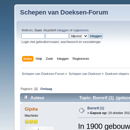
Schepen van Doeksen-Forum
Welkom,
Gast
. Alsjeblieft
inloggen
of
registreren
.
Login met gebruikersnaam, wachtwoord en sessielengte
Index
Help
Zoek
Inloggen
Registreren
Schepen van Doeksen-Forum
»
Schepen van Doeksen
»
Doeksen slepers
Pagina's: [
1
]
Omlaag
Auteur
Topic: Bornrif (1) (gelez
Bornrif (1)
Gijsha
«
Gepost op:
19 oktober 2011
Machinist
In 1900 gebouwd