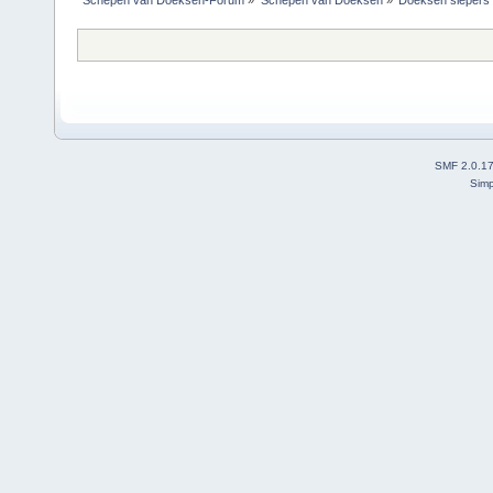
Schepen van Doeksen-Forum
»
Schepen van Doeksen
»
Doeksen slepers
SMF 2.0.1
Simp