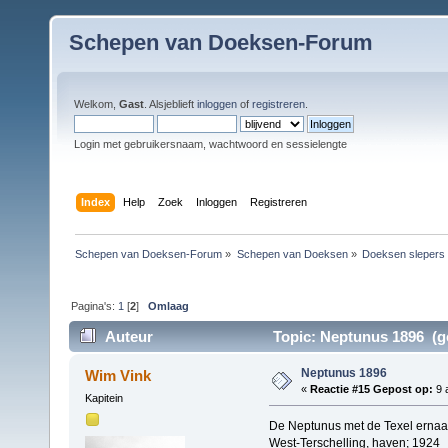
Schepen van Doeksen-Forum
Welkom,
Gast
. Alsjeblieft
inloggen
of
registreren
.
Login met gebruikersnaam, wachtwoord en sessielengte
Index
Help
Zoek
Inloggen
Registreren
Schepen van Doeksen-Forum
»
Schepen van Doeksen
»
Doeksen slepers
Pagina's:
1
[
2
]
Omlaag
Auteur
Topic: Neptunus 1896 (ge
Neptunus 1896
Wim Vink
«
Reactie #15 Gepost op:
9 
Kapitein
De Neptunus met de Texel ernaa
West-Terschelling, haven; 1924