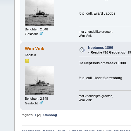
foto: coll. Eilard Jacobs
Berichten: 2.848
met vriendelijke groeten,
Geslacht:
Wim Vink
Neptunus 1896
Wim Vink
«
Reactie #16 Gepost op:
19 
Kapitein
De Neptunus omstreeks 1900.
foto: coll. Heert Starrenburg
met vriendelijke groeten,
Berichten: 2.848
Wim Vink
Geslacht:
Pagina's:
1
[
2
]
Omhoog