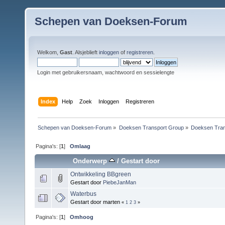
Schepen van Doeksen-Forum
Welkom,
Gast
. Alsjeblieft
inloggen
of
registreren
.
Login met gebruikersnaam, wachtwoord en sessielengte
Index
Help
Zoek
Inloggen
Registreren
Schepen van Doeksen-Forum
»
Doeksen Transport Group
»
Doeksen Tran
Pagina's: [
1
]
Omlaag
Onderwerp
/
Gestart door
Ontwikkeling BBgreen
Gestart door
PiebeJanMan
Waterbus
Gestart door marten
«
1
2
3
»
Pagina's: [
1
]
Omhoog