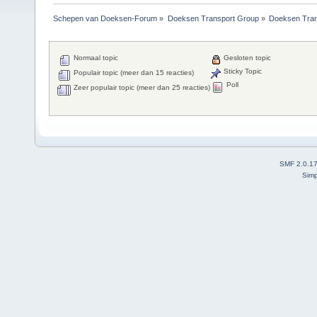
Schepen van Doeksen-Forum
»
Doeksen Transport Group
»
Doeksen Tran
Normaal topic
Gesloten topic
Sticky Topic
Populair topic (meer dan 15 reacties)
Poll
Zeer populair topic (meer dan 25 reacties)
SMF 2.0.1
Simp